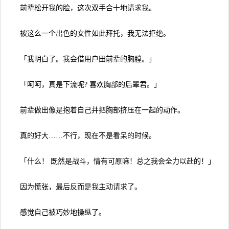
前辈松开我的脸，这次双手合十地请求我。
被这么一个出色的女性如此拜托，我无法拒绝。
「我明白了。我会借用户田前辈的胸膛。」
「呵呵，真是下流呢? 喜欢胸部的后辈君。」
前辈做出像是抱着自己并把胸部挤压在一起的动作。
真的好大……不行，现在不是看呆的时候。
「什么！ 既然是战斗，情有可原嘛！总之我会全力以赴的！」
因为慌张，最后反而是我主动请求了。
感觉自己被巧妙地操纵了。