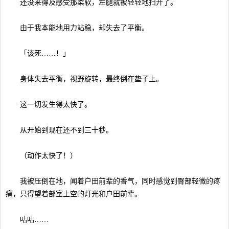
还没来得及感受那柔软，左腿就被轻轻地扫开了。
由于我本能地用力站稳，却失去了平衡。
「该死……！」
身体失去平衡，视野旋转，最终倒在垫子上。
这一切发生得太快了。
从开始到现在还不到三十秒。
（动作太快了！）
我被压倒在地，闻着户田前辈的香气，同时感觉到臀部轻微的疼
痛，只得望着部室上空的灯光和户田前辈。
咕咕……