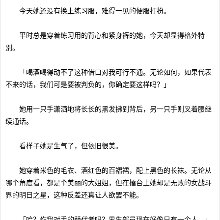
今天她还没有换上练习服，难得一见的便服打扮。
平时总是穿着练习用的背心和紧身裤的她，今天却显得格外特
别。
「喝酒喝得动不了这种借口对我可行不通。无论如何，如果代表
不来的话，我们可是要被判负的，你确定要这样吗？」
她用一只手潇洒地将长长的黑发拂到背后，另一只手则叉着腰继
续通话。
看样子她是生气了，但依旧很美。
她穿着米色的毛衣、酒红色的百褶裙，配上黑色的长袜。无论从
哪个角度看，都是个美丽的大姐姐，但在擂台上她却是无败的女战斗
界的明日之星，这种反差还真让人欲罢不能。
「哈？作我对手的替代者吗？男生部员现在好像只有一个人。」