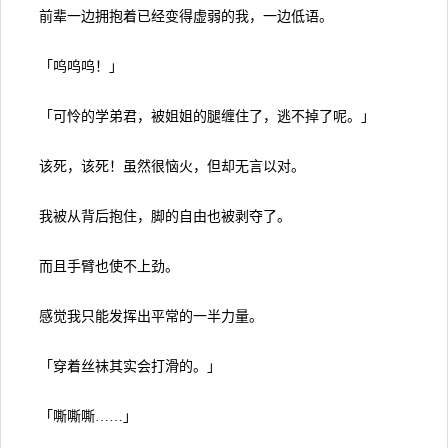
前辈一边拥抱着已经变得虚弱的我，一边低语。
「呜呜呜！」
「可怜的学弟君，被姐姐的腿缠住了，逃不掉了呢。」
该死，该死！虽然很恼火，但却无言以对。
我被从背后抱住，脚的自由也被剥夺了。
而且手臂也使不上劲。
感觉我只能发挥出平常的一半力量。
「穿着丝袜其实会打滑的。」
「嘶嘶嘶……」