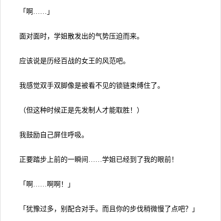
「啊……」
面对面时，学姐散发出的气势压迫而来。
应该说是历经百战的女王的风范吧。
我感觉双手双脚像是被看不见的锁链束缚住了。
（但这种时候正是先发制人才能取胜！）
我鼓励自己屏住呼吸。
正要踏步上前的一瞬间……学姐已经到了我的眼前！
「啊……啊啊！」
「犹豫过多，别配合对手。而且你的步伐稍微慢了点吧？」