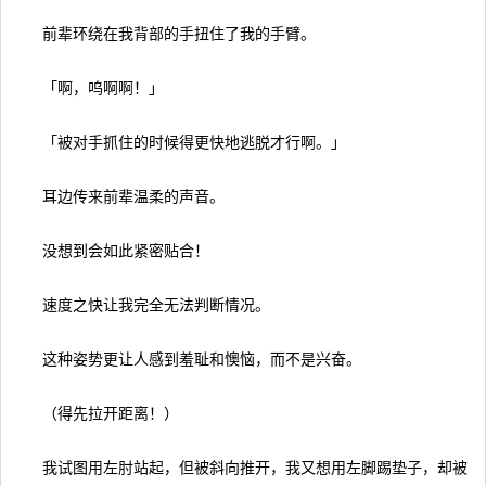
前辈环绕在我背部的手扭住了我的手臂。
「啊，呜啊啊！」
「被对手抓住的时候得更快地逃脱才行啊。」
耳边传来前辈温柔的声音。
没想到会如此紧密贴合！
速度之快让我完全无法判断情况。
这种姿势更让人感到羞耻和懊恼，而不是兴奋。
（得先拉开距离！）
我试图用左肘站起，但被斜向推开，我又想用左脚踢垫子，却被