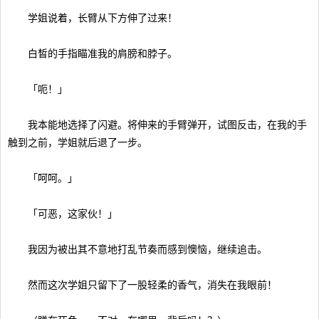
学姐说着，长臂从下方伸了过来！
白皙的手指瞄准我的肩膀和脖子。
「呃！」
我本能地选择了闪避。将伸来的手臂弹开，试图反击，在我的手
触到之前，学姐就后退了一步。
「呵呵。」
「可恶，这家伙！」
我因为被出其不意地打乱节奏而感到懊恼，继续追击。
然而这次学姐只留下了一股轻柔的香气，消失在我眼前！