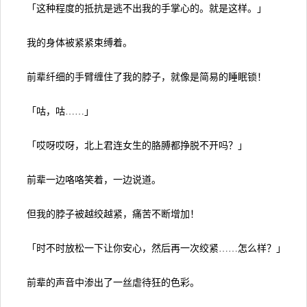
「这种程度的抵抗是逃不出我的手掌心的。就是这样。」
我的身体被紧紧束缚着。
前辈纤细的手臂缠住了我的脖子，就像是简易的睡眠锁！
「咕，咕……」
「哎呀哎呀，北上君连女生的胳膊都挣脱不开吗？」
前辈一边咯咯笑着，一边说道。
但我的脖子被越绞越紧，痛苦不断增加！
「时不时放松一下让你安心，然后再一次绞紧……怎么样？」
前辈的声音中渗出了一丝虐待狂的色彩。