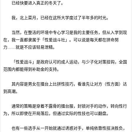
已经快要进入真正的冬天了。
我，北上菜月，已经在这所大学度过了半年多的时光。
当然，在整洁的环境中专心学习是我的主要任务，但从入学到现
在，我一直都隶属于「性爱战斗社」。可以说是每天都在拼命努
力……就是不应该轻易泄精。
「性爱战斗」是政府认可的成人运动，与少子化对策挂钩，全国
范围内都能得到补助金的支持。
其内容是男女在擂台上比拼性技巧，看谁先让对方（性方面）达
到高潮。
通常的策略是穿着不露骨的擂台服，封锁对手的动作，转向性行
为，所以即使在开局落后，但通过实际的性技也可以翻盘。
也有一些选手从一开始就通过诱惑对手，单纯依靠性技决胜负，