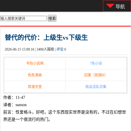
导航
你的位置：
首页
>
都市激情
替代的代价：上级生vs下级生
2026-06-15 15:09:16 |
3400人围观 |
评论:
0
书包小说网
7色小说
色色漫画
囚爱（民国H）
禁漫天堂
极品淫乱合集
作者：11-47
译者：sunson
前言：性爱格斗，好吧，这个东西现实世界是没有的，不过在幻想世
界还是一个很流行的热门。