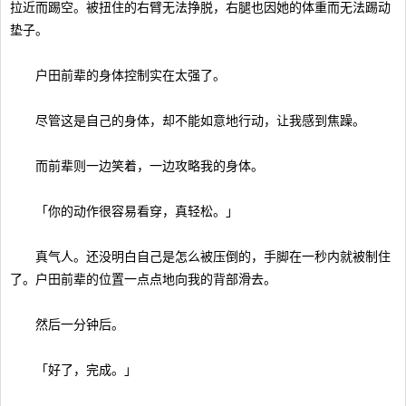
拉近而踢空。被扭住的右臂无法挣脱，右腿也因她的体重而无法踢动
垫子。
户田前辈的身体控制实在太强了。
尽管这是自己的身体，却不能如意地行动，让我感到焦躁。
而前辈则一边笑着，一边攻略我的身体。
「你的动作很容易看穿，真轻松。」
真气人。还没明白自己是怎么被压倒的，手脚在一秒内就被制住
了。户田前辈的位置一点点地向我的背部滑去。
然后一分钟后。
「好了，完成。」