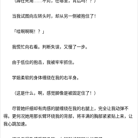
（蹲在死角……不对，在哪里，背后吗！？）
当我试图向左转头时，却从另一侧被抱住了！
「哇啊啊啊！？」
我慌忙向右看。判断失误，又慢了一步。
由于低位的抱击，我被牢牢抓住。
学姐柔软的身体缠绕在我的右半身。
（这是什么，啊，感觉脚像是被固定住了！）
尽管她纤细却有肉感的腿缠绕在我的右腿上，完全让我动弹不
得。更何况她用那长臂环绕我的背部，将丰满的胸部紧紧贴上来，让
我心跳加速。