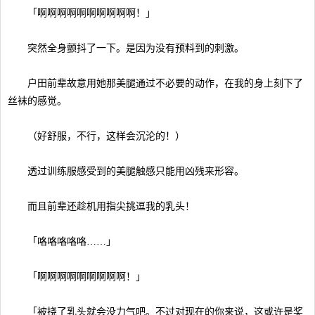
「啊啊啊啊啊啊啊啊啊啊！」
突然全身颤抖了一下。是因为没有预料到的刺激。
户田前辈故意用她那美腿通过不必要的动作，在我的身上刻下了
丝袜的感觉。
（好舒服，不行，这样会沉沦的！）
透过训练服感受到的美腿触感只能用凶残来形容。
而且前辈还趁机用指尖挑逗我的乳头！
「咯咯咯咯咯……」
「啊啊啊啊啊啊啊啊啊！」
「被挠了乳头就会没力气吧。不过对现在的你来说，这或许是奖