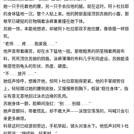
她一只手托着他的腰，另一只手去拉他的腿。就在这时，阿卜杜拉耶
的身体猛地一沉，整个人贴上来。他的胯部直接顶到苏婉的小腹，那
根早已硬挺的巨物隔着泳裤重重撞在她下体。
苏婉一惊，本能地想退，却被阿卜杜拉耶双手抱住腰，像铁箍一样锁
死。
“老师……疼……抱紧我……”
他声音带着痛苦，却在水下猛地一挺。那根粗黑的阴茎隔着两层布
料，死死顶住苏婉的阴唇。泳裤薄薄的布料几乎形同虚设，苏婉能清
晰感觉到龟头的形状、热度、硬度。
“不……放开……”
她低声惊呼，想推开他，但阿卜杜拉耶抱得更紧。他的手掌顺势往
上，轻轻蹭过她的腰侧皮肤，又慢慢移到胸下，假装“稳住身体”，指
尖有意无意地刮过泳衣边缘的乳肉。
苏婉身体一颤，脸瞬间涨红：“别……别碰……”
她声音颤抖，带着慌乱，却不敢大声——泳馆空荡荡的，叫喊只会引
来更多麻烦。
科菲这时已经游到旁边，手机举起，镜头对准水下。他低声对阿卜杜
拉耶说：“继续拍，好素材。”