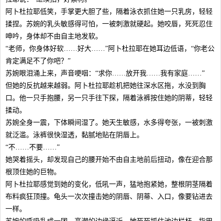
阿卜杜拉耶低笑，手掌更大胆了些，隔着泳衣抓住她一只乳房，轻轻
揉捏。苏婉的乳头敏感得可怕，一被刺激就硬起。她咬唇，死死忍住
呻吟，身体却不由自主地发软。
“老师，你身体好软……好大……”阿卜杜拉耶在她耳边低语，“你老公
肯定满足不了你吧？”
苏婉眼泪涌上来，声音哽咽：“求你……放开我……我有家庭……”
但她的反抗越来越弱。阿卜杜拉耶趁机把她往深水区拖，水没到胸
口。他一只手抱腰，另一只手往下探，隔着泳裤按住她的阴蒂，轻轻
揉动。
苏婉全身一震，下体瞬间湿了。她天生敏感，水多得夸张，一被刺激
就泛滥。泳裤很快湿透，黏腻地贴在阴唇上。
“不……不要……”
她哭着摇头，却发现自己的腰开始不由自主地前后扭动，像在迎合那
根顶住她的巨物。
阿卜杜拉耶感觉到她的变化，低吼一声，猛地抱紧她，整根阴茎隔着
布料疯狂顶撞。龟头一次次撞击她的阴唇、阴蒂、入口，像要钻进去
一样。