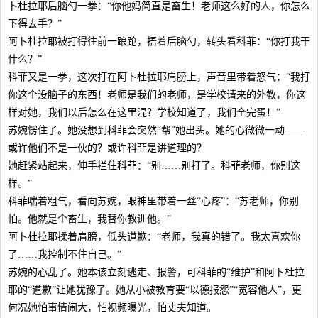
卜杜拉耶后脑勺一拳：“你他妈简直是畜生！老师这么好的人，你怎么
下得去手？”
阿卜杜拉耶被打得往前一踉跄，捂着后脑勺，转头看科菲：“你打我干
什么？”
科菲又是一拳，这次打在阿卜杜拉耶肩膀上，声音里带着怒气：“我打
你这个没脑子的东西！老师是我们的老师，是学校请来的外教，你这
样对她，我们以后怎么在这里混？学校知道了，我们全完蛋！”
苏婉愣住了。她没想到科菲会突然“帮”她出头。她的心微微一动——
或许他们不是一伙的？或许科菲是讲道理的？
她赶紧站起来，伸手拦住科菲：“别……别打了。科菲老师，你别这
样。”
科菲喘着粗气，看向苏婉，眼神里带着一丝“心疼”：“苏老师，你别
怕。他就是个畜生，我替你教训他。”
阿卜杜拉耶揉着肩膀，低头道歉：“老师，我真的错了。我太喜欢你
了……我控制不住自己。”
苏婉的心乱了。她本该立刻逃走、报警，可科菲的“维护”和阿卜杜拉
耶的“道歉”让她犹豫了。她从小被教育要“以德报怨”“宽容他人”，更
何况她怕事情闹大，怕视频曝光，怕丈夫知道。