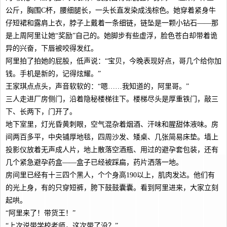
公斤，胸围C杯，腰细腿长，一头长直发染成浅棕色。她穿着紧身牛
仔短裙和露肩上衣，脖子上戴着一条细链，链坠是一颗小钻石——那
是上周阿里让她“奖励”自己的。她脚步有些虚浮，脸色苍白却带着诡
异的兴奋，下唇被咬得发红。
阿里拍了拍她的屁股，低声说：“宝贝，今晚表现好点，哥几个给你加
钱。手机是新的，记得炫耀。”
王家琪点点头，声音软软的：“嗯……我知道的，阿里哥。”
三人走进厂房侧门，沿着隐秘楼梯往下。楼梯尽头是厚重铁门，敲三
下、长两下，门开了。
地下室里，灯光昏黄刺眼，空气混杂着烟酒、汗味和腥甜体液味。房
间两百多平，中央铺厚地毯，四周沙发、矮桌、几张简易床垫。墙上
投影仪放着无声成人片，地上散落空酒瓶、用过的避孕套包装，还有
几个紧急避孕药盒——盒子已经被踩扁，药片洒落一地。
房间里已经有十三四个黑人，个个身高190以上，肌肉发达。他们有
的光上身，有的只穿短裤，胯下鼓鼓囊囊。看到阿里进来，大家立刻
起哄。
“阿里来了！带货王！”
“上次说带学校老师，这次带了没？”