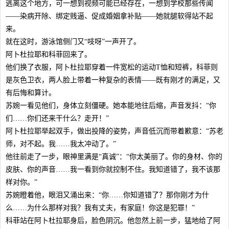
逃离这个地方，可一想到视频可能已经存在，一想到学校那些传闻
——染病开除、绑定贱逼、促成婚姻拿补贴——她就腿软得站不起
来。
就在这时，游泳馆侧门又“吱呀”一声开了。
阿卜杜拉耶和科菲回来了。
他们换了衣服，阿卜杜拉耶穿着一件宽松的运动T恤和短裤，科菲则
是灰色卫衣，两人脸上带着一种复杂的表情——既有刚才的满足，又
有后悔和算计。
苏婉一看见他们，身体立刻僵硬。她本能地往后缩，声音发抖：“你
们……你们还来干什么？走开！”
阿卜杜拉耶举起双手，做出投降的姿势，声音低沉而带着歉意：“苏老
师，对不起。我……我太冲动了。”
他往前走了一步，眼神里满是“真诚”：“你太美丽了。你的身材、你的
皮肤、你的声音……我一看到你就控制不住。我知道错了，我不该那
样对你。”
苏婉瞪着他，眼泪又涌出来：“你……你知道错了？那你刚才为什
么……为什么那样对我？我有丈夫，有家庭！你这是犯罪！”
科菲站在阿卜杜拉耶身后，脸色阴沉。他忽然上前一步，猛地给了阿