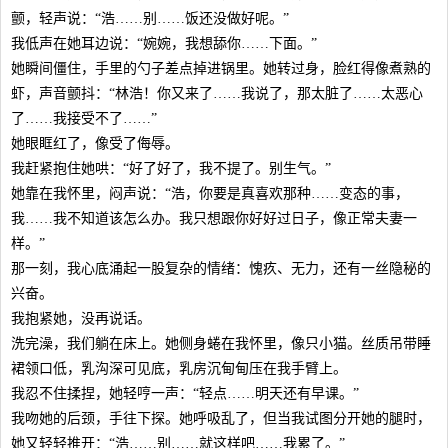
颤，轻声说：“浩……别……饭还没做好呢。”
我低声在她耳边说：“婉婉，我想舔你……下面。”
她瞬间僵住，手里的勺子差点掉进锅里。她转过身，脸红得像煮熟的
虾，声音颤抖：“林浩！你又来了……我说了，那太脏了……太恶心
了……我接受不了……”
她眼眶红了，像受了侮辱。
我赶紧抱住她哄：“好了好了，我不提了。别生气。”
她靠在我怀里，闷声说：“浩，你要是真喜欢那种……变态的事，
我……我不知道该怎么办。我只想跟你好好过日子，像正常夫妻一
样。”
那一刻，我心底涌起一股复杂的情绪：愧疚、无力，还有一丝隐秘的
兴奋。
我抱紧她，没再说话。
洗完澡，我们躺在床上。她侧身蜷在我怀里，像只小猫。丝质吊带睡
裙领口低，乳沟深可见底，乳房沉甸甸压在我手臂上。
我忍不住揉捏，她轻哼一声：“轻点……明天还有早课。”
我吻她的后颈，手往下探。她呼吸乱了，但当我试图分开她的腿时，
她又轻轻推开：“浩……别……就这样吧……我累了。”