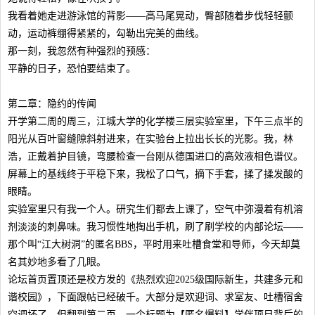
我看着她走进游泳馆的背影——高马尾晃动，臀部随着步伐轻轻颤
动，运动裤绷得紧紧的，勾勒出完美的曲线。
那一刻，我忽然有种强烈的预感：
平静的日子，恐怕要结束了。
第二章：隐约的传闻
开学第二周的周三，江城大学的化学楼三层实验室里，下午三点半的
阳光从百叶窗缝隙斜射进来，在实验台上拉出长长的光影。我，林
浩，正戴着护目镜，弯腰检查一台刚从德国进口的高效液相色谱仪。
屏幕上的基线终于平稳下来，我松了口气，摘下手套，揉了揉发酸的
眼睛。
实验室里只有我一个人。研究生们都去上课了，空气中弥漫着有机溶
剂淡淡的刺鼻味。我习惯性地掏出手机，刷了刷学校的内部论坛——
那个叫“江大树洞”的匿名BBS，平时用来吐槽食堂和导师，今天却莫
名其妙地多看了几眼。
论坛首页置顶还是校方发的《热烈欢迎2025级国际新生，共建多元和
谐校园》，下面跟帖已经破千。大部分是欢迎词、求室友、吐槽宿舍
空调坏了，但翻到第二页，一个标题为【匿名爆料】学伴项目背后的