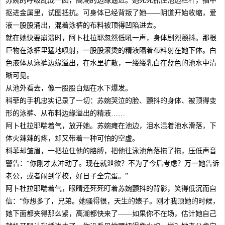
苏婉的呼吸乱成一团，高潮的边缘逼近。她死死抓住池边栏杆，指甲
抠进金属里，试图抵抗。可身体已经背叛了她——阴道开始收缩，爱
液一股股涌出，混着泳裤的布料被顶得凹陷进去。
就在她快要崩溃时，阿卜杜拉耶忽然低吼一声，身体剧烈颤抖。那根
巨物在泳裤里猛地喷射，一股股滚烫的精液隔着布料射在她下体。白
色液体从泳裤边缘溢出，在水里扩散，一缕缕乳白在蓝色的池水中清
晰可见。
从池外看去，像一股股白烟在水下爆发。
科菲的手机忠实记录了一切：苏婉哭泣的脸、颤抖的身体、被顶得变
形的泳裤、从布料边缘溢出的精液……
阿卜杜拉耶喘着气，放开她。苏婉瘫在池边，泪水混着池水滑落，下
体火辣辣的疼，却又带着一种可怕的空虚。
科菲却皱眉，一把拉住他的胳膊，把他往泳池角落拖了拖，压低声音
警告：“你刚才太冲动了。现在就泄欲？不为了今后考虑？万一她告诉
老公，或者闹到学校，好日子全完蛋。”
阿卜杜拉耶喘着气，眼睛还死死盯着苏婉颤抖的背影，笑得低沉而自
信：“你想多了，兄弟。她骚得很，天生的婊子。刚才我顶她的时候，
她下面都夹得那么紧，高潮都快来了——如果你不在场，估计她自己