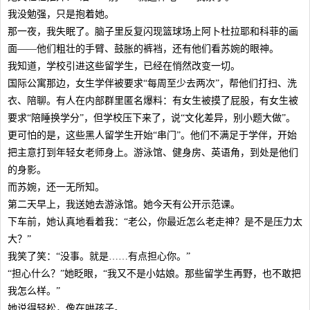
我没勉强，只是抱着她。
那一夜，我失眠了。脑子里反复闪现篮球场上阿卜杜拉耶和科菲的画
面——他们粗壮的手臂、鼓胀的裤裆，还有他们看苏婉的眼神。
我知道，学校引进这些留学生，已经在悄然改变一切。
国际公寓那边，女生学伴被要求“每周至少去两次”，帮他们打扫、洗
衣、陪聊。有人在内部群里匿名爆料：有女生被摸了屁股，有女生被
要求“陪睡换学分”，但学校压下来了，说“文化差异，别小题大做”。
更可怕的是，这些黑人留学生开始“串门”。他们不满足于学伴，开始
把主意打到年轻女老师身上。游泳馆、健身房、英语角，到处是他们
的身影。
而苏婉，还一无所知。
第二天早上，我送她去游泳馆。她今天有公开示范课。
下车前，她认真地看着我：“老公，你最近怎么老走神？是不是压力太
大？”
我笑了笑：“没事。就是……有点担心你。”
“担心什么？”她眨眼，“我又不是小姑娘。那些留学生再野，也不敢把
我怎么样。”
她说得轻松，像在哄孩子。