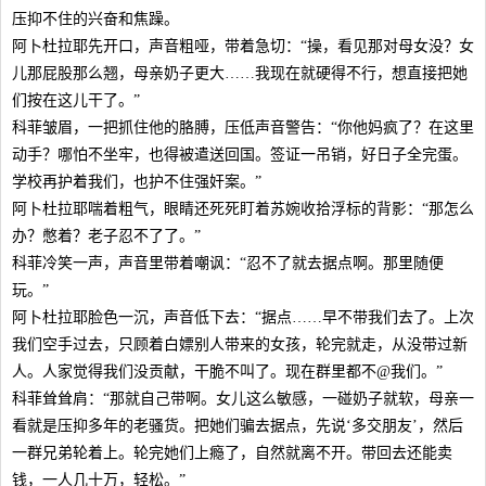
压抑不住的兴奋和焦躁。
阿卜杜拉耶先开口，声音粗哑，带着急切：“操，看见那对母女没？女
儿那屁股那么翘，母亲奶子更大……我现在就硬得不行，想直接把她
们按在这儿干了。”
科菲皱眉，一把抓住他的胳膊，压低声音警告：“你他妈疯了？在这里
动手？哪怕不坐牢，也得被遣送回国。签证一吊销，好日子全完蛋。
学校再护着我们，也护不住强奸案。”
阿卜杜拉耶喘着粗气，眼睛还死死盯着苏婉收拾浮标的背影：“那怎么
办？憋着？老子忍不了了。”
科菲冷笑一声，声音里带着嘲讽：“忍不了就去据点啊。那里随便
玩。”
阿卜杜拉耶脸色一沉，声音低下去：“据点……早不带我们去了。上次
我们空手过去，只顾着白嫖别人带来的女孩，轮完就走，从没带过新
人。人家觉得我们没贡献，干脆不叫了。现在群里都不@我们。”
科菲耸耸肩：“那就自己带啊。女儿这么敏感，一碰奶子就软，母亲一
看就是压抑多年的老骚货。把她们骗去据点，先说‘多交朋友’，然后
一群兄弟轮着上。轮完她们上瘾了，自然就离不开。带回去还能卖
钱，一人几十万，轻松。”