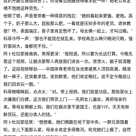
就扒开腿让我插进去了。你没看见她腰扭得像水蛇一样？她老公肯定
喂不饱她这种货色。”
他顿了顿，声音里带着一种得意的残忍：“她妈看起来更骚、更贱。高
个子，奶子那么大，屁股那么肥，一看就是压抑多年的老货。退休教
授？哼，表面端庄，骨子里肯定憋坏了。母女俩一起上，才叫过瘾。”
科菲冷哼一声：“那也不能现在就乱来。学校再怎么睁只眼闭只眼，强
奸案闹大，谁都兜不住。”
阿卜杜拉耶耸耸肩，笑得更深：“我知道。所以要为长远打算。今晚先
靠这个视频，让据点那帮人再放我们进去一次。泄泄火，脑子就清醒
了。这段视频够劲——中国体育老师在泳池里被黑人顶到高潮，精液
射一裤子，还哭着求饶。发到群里，他们肯定眼红。说不定今晚就让
我们回去玩一圈。”
科菲眼睛眯起，点点头：“对。带上视频，我们就是功臣。那些家伙上
次嫌我们白嫖，这次我们带货上门——先把女儿骗去，再把母亲钓
来。等母女俩都上钩，我们在据点里不是国王，也是VIP。天天有新
鲜货玩，还能分卖人的钱。”
阿卜杜拉耶低笑：“想想看，她们俩跪在地下室中央，一群兄弟围着
轮。女儿下面那么紧，母亲水肯定多得像河。轮完她们上瘾了，自然