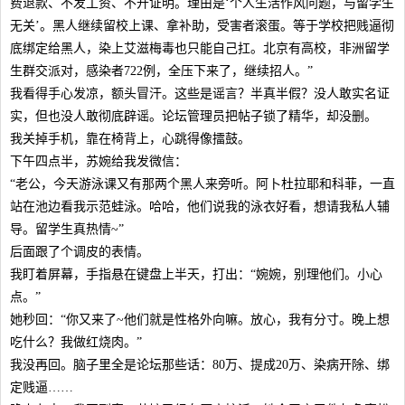
费退款、不发工资、不开证明。理由是‘个人生活作风问题，与留学生
无关’。黑人继续留校上课、拿补助，受害者滚蛋。等于学校把贱逼彻
底绑定给黑人，染上艾滋梅毒也只能自己扛。北京有高校，非洲留学
生群交派对，感染者722例，全压下来了，继续招人。”
我看得手心发凉，额头冒汗。这些是谣言？半真半假？没人敢实名证
实，但也没人敢彻底辟谣。论坛管理员把帖子锁了精华，却没删。
我关掉手机，靠在椅背上，心跳得像擂鼓。
下午四点半，苏婉给我发微信：
“老公，今天游泳课又有那两个黑人来旁听。阿卜杜拉耶和科菲，一直
站在池边看我示范蛙泳。哈哈，他们说我的泳衣好看，想请我私人辅
导。留学生真热情~”
后面跟了个调皮的表情。
我盯着屏幕，手指悬在键盘上半天，打出：“婉婉，别理他们。小心
点。”
她秒回：“你又来了~他们就是性格外向嘛。放心，我有分寸。晚上想
吃什么？我做红烧肉。”
我没再回。脑子里全是论坛那些话：80万、提成20万、染病开除、绑
定贱逼……