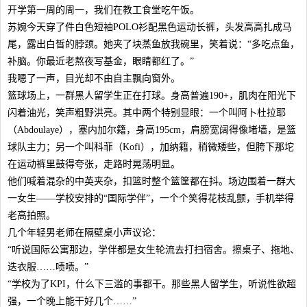
开学第一周的周一，我们在教工食堂吃午饭。
苏婉今天穿了件白色短袖POLO衫配黑色运动长裤，头发高高扎成马
尾，露出白皙的脖颈。她夹了块蒸鱼放我碗里，笑着说：“多吃点鱼，
补脑。你最近老熬夜写基金，眼睛都红了。”
我嗯了一声，目光却不由自主飘向窗外。
篮球场上，一群黑人留学生正在打球。身高普遍190+，肌肉在阳光下
闪着油光，笑声粗野洪亮。其中两个特别显眼：一个叫阿卜杜拉耶
（Abdoulaye），塞内加尔籍，身高195cm，肩膀宽阔得像堵墙，是篮
球队主力；另一个叫科菲（Kofi），加纳籍，稍微矮些，但胯下那坨
在运动裤里鼓得夸张，走路时晃荡明显。
他们喊着混杂的中英夹杂，扣篮时整个篮筐都在抖。场边围着一群大
一女生——学校安排的“国际学伴”，一个个笑得花枝乱颤，手机举得
老高拍照。
几个年轻男老师在隔壁桌小声议论：
“听说国际公寓那边，学伴都是女生轮流去打扫宿舍。擦桌子、拖地、
迭衣服……啧啧。”
“学校为了KPI，什么下三滥的事都干。那些黑人留学生，听说性欲超
强，一个晚上能干好几个……”