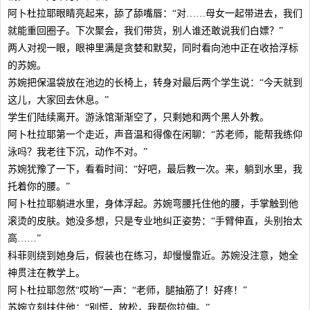
阿卜杜拉耶眼睛亮起来，舔了舔嘴唇：“对……母女一起带进去，我们
就能重回圈子。下次聚会，我们带货，别人谁还敢说我们白嫖？”
两人对视一眼，眼神里满是贪婪和默契，同时看向池中正在收拾浮标
的苏婉。
苏婉把保温袋放在池边的长椅上，转身对最后两个学生说：“今天就到
这儿，大家回去休息。”
学生们陆续离开。游泳馆渐渐空了，只剩她和两个黑人外教。
阿卜杜拉耶第一个走近，声音温和得像在闲聊：“苏老师，能帮我练仰
泳吗？我老往下沉，动作不对。”
苏婉犹豫了一下，看看时间：“好吧，最后教一次。来，躺到水里，我
托着你的腰。”
阿卜杜拉耶躺进水里，身体浮起。苏婉弯腰托住他的腰，手掌触到他
滚烫的皮肤。她没多想，只是专业地纠正姿势：“手臂伸直，头别抬太
高……”
科菲则绕到她身后，假装也在练习，却慢慢靠近。苏婉没注意，她全
神贯注在教学上。
阿卜杜拉耶忽然“哎哟”一声：“老师，腿抽筋了！好疼！”
苏婉立刻扶住他：“别慌，放松，我帮你拉伸。”