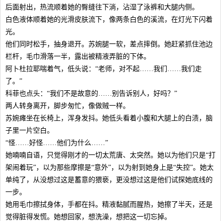
后面射出，热流顺着她的臀缝往下淌，沾湿了泳裤和大腿内侧。
白色液体顺着她的光滑皮肤流下，像两条白色的溪流，在灯光下闪着
光。
他们同时松手，抽身退开。苏婉腿一软，差点摔倒。她赶紧抓住池边
栏杆，毛巾滑落一半，露出被精液弄脏的下体。
阿卜杜拉耶喘着气，低头说：“老师，对不起……我们……我们走
了。”
科菲也点头：“我们不是故意的……别告诉别人，好吗？”
两人转身离开，脚步匆忙，像做贼一样。
苏婉瘫坐在长椅上，浑身发抖。她低头看着小腹和大腿上的白渍，脑
子里一片空白。
“怪……好怪……他们为什么……”
她喃喃自语，只觉得刚才的一切太荒唐、太突然。她以为他们只是“打
架闹着玩”，以为那些摩擦是“意外”，以为射到她身上是“失控”。她太
单纯了，从没想过这是蓄意的猥亵，更没想过这是他们试探她底线的
一步。
她用毛巾擦拭身体，手都在抖。精液黏腻而腥热，她擦了半天，还是
觉得脏得发慌。她想回家，想洗澡，想把这一切忘掉。