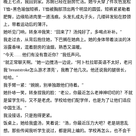
晚上七点，我回到家。苏婉已经在厨房忙活。她今天穿了件灰色宽松
T恤+黑色瑜伽短裤，T恤被胸部顶出两个明显的圆弧，短裤紧紧勒着
肥臀，边缘陷进肉里一道浅痕。头发扎成丸子头，几缕碎发贴在脖颈
上，带着运动后的薄汗。
她听见门响，转身冲我笑：“回来了？汤炖好了，多喝点补补。”
我走过去，从背后抱住她，下巴搁在她肩上。她的身体带着淡淡的沐
浴露香味，混着厨房的油烟，熟悉又温暖。
“今天……他们有没有靠近你？”我低声问。
“就正常聊天啊。”她一边搅汤一边说，“阿卜杜拉耶英语不太好，老问
我‘breaststroke怎么游才漂亮’，我教了他几次。他还说我的腿很长，
哈哈。”
我手臂一紧：“婉婉，别单独跟他们待着。”
她扑哧一笑，转身捏我的脸：“老公，你最近怎么老神神叨叨的？不就
是留学生吗，又不是老虎。学校给他们配学伴，也是为了让他们适应
中国生活。”
我没接话，只是抱得更紧。
饭桌上，她给我盛汤，笑着说：“浩，你最近压力大吧？老是胡思乱
想。那些传闻我听学生说过，都是网上编的。学校再怎么，也不会干