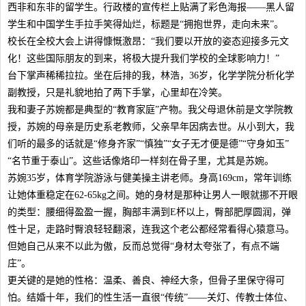
西非和东非的留学生。行政楼的宣传栏上贴满了彩色海报——黑人留
学生和中国学生手拉手笑得灿烂，标题是“拥抱世界，走向未来”。
校长在全校大会上讲得慷慨激昂：“我们要以开放的姿态迎接多元文
化！这些国际朋友的到来，将极大提升我们学校的全球影响力！”
台下掌声稀稀拉拉。坐在后排的我，林浩，36岁，化学学院分析化学
副教授，只是礼貌地拍了两下手掌，心里却在冷笑。
我和妻子苏婉都是典型的“教育家庭”产物。我父母退休前是文学院教
授，苏婉的母亲是历史系老教师，父亲早年因病去世。从小到大，我
们听的最多的话就是“修身齐家”“慎独”“女子无才便是德”“守身如玉”
“名节重于泰山”。这些话像烙印一样刻在骨子里，尤其是苏婉。
苏婉35岁，体育学院游泳与健美操主讲老师。身高169cm，常年训练
让她体重稳定在62-65kg之间。她的身材是那种让男人一眼就挪不开眼
的类型：腰细得盈盈一握，胸部丰满到E杯以上，臀部肥厚圆润，弹
性十足，走路时臀浪轻轻翻滚，连我这个老公都经常看得心猿意马。
但她自己从来不以此为傲，反而总觉得“身材太夸张了，有点不端
庄”。
更关键的是她的性格：温柔、善良、神经大条，但骨子里保守得可
怕。结婚十年，我们的性生活一直很“传统”——关灯、传教士体位、