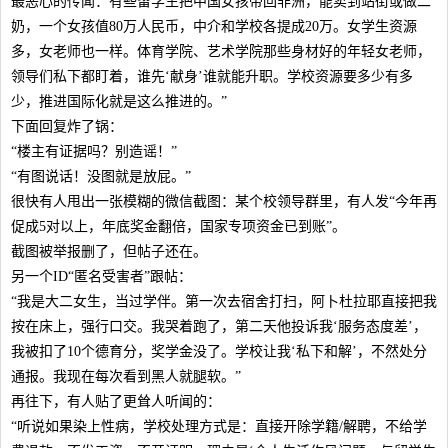
最恶心的传闻：有些留学生把中国女孩带回非洲，能卖到站街或做二
奶，一个女孩值80万人民币，中介和学校各提成20万。女学生资源
多，女老师也一样。体育学院、艺术学院那些身材好的年轻女老师，
领导们私下都盯着，谁先‘献身’谁就能升职。学校资源要多少有多
少，推进国际化就是这么推进的。”
下面回复炸了锅：
“楼主有证据吗？别造谣！”
“有图说话！没图就是放屁。”
很快有人甩出一张模糊的微信截图：某个校领导群里，有人发“今年再
促成5对以上，年底奖金翻倍，国家专项资金已到账”。
截图被举报删了，但帖子还在。
另一个ID“匿名受害者”跟帖：
“我是大二女生，当过学伴。第一次去宿舍打扫，阿卜杜拉耶直接把我
按在床上，强行口交。我哭着跑了，第二天他投诉我‘服务态度差’，
我被扣了10个德育分，奖学金没了。学校让我‘私下和解’，不然处分
通报。我现在每次看到黑人就腿软。”
再往下，有人贴了更耸人听闻的：
“听说如果染上性病，学校处理方式是：直接开除学籍/解聘，不给学