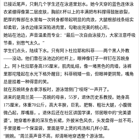
已接近尾声，只剩几个学生还在泳道里划水。她今天穿的蓝色连体泳
衣紧绷得像第二层皮肤，胸前E杯以上的丰满把布料撑得鼓胀欲裂，
肥厚的臀部在水里每一次转身都带起明显的肉浪，大腿根部线条结实
却柔软，泳衣边缘深深陷进肉里，勾勒出完美的桃心形。
她站在池边，声音温柔而专业：“最后一次自由泳接力，大家注意呼吸
节奏，别憋气太久。”
学生们点头，陆续下水。只有阿卜杜拉耶和科菲——两个黑人外教
——没动。他们靠在泳池边的栏杆上，眼神像钉子一样钉在苏婉身
上。阿卜杜拉耶身高195厘米，肌肉虬结，像一堵黑色的肉墙，泳裤
里那坨隆起在水光下格外醒目；科菲稍矮一些，但眼神更阴鸷，嘴角
总是挂着一种得意的笑。
就在苏婉转身去拿浮板时，游泳馆侧门“吱呀”一声开了。
进来的是周兰英——苏婉的母亲，55岁，退休历史系教授。她身高
175厘米，体重70公斤，高大丰腴，巨乳、肥臀、粗壮大腿，小腹微
微凸起，厚嘴唇，。退休后还在社区讲国学课，邻居眼中的“完美婆
婆”。她穿着朴素的深灰色长裙，外披米色风衣，头发盘得一丝不苟，
手里提着一个保温袋，里面是早上煲的鸡汤和几样小菜。
“婉婉。”周兰英声音不高，却清晰地穿透整个游泳馆。