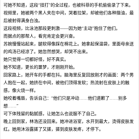
可她不知道，这段“扭打”的全过程，也被科菲的手机偷偷录了下来。
视频里，她被两个黑人夹在中间，哭着拉架，却被他们各种揩油，最
后被射得满身白浊。
这段视频，比泳池那段更刺激——因为她“主动”抱住了他们。
而据点的那帮人，看完肯定会更兴奋。
苏婉慢慢站起来，腿软得像踩在棉花上。她拿起保温袋，里面母亲送
的鸡汤已经凉了。她忽然想哭，却哭不出来。
她只觉得一切都好怪，好不真实。
她不知道，更长的噩梦，才刚刚开始。
回家路上，她开车的手都在抖。脑海里反复回放刚才的画面：两个男
人抱在一起，她挤在中间，被他们顶得发软；热流射在皮肤上的触
感，像火烧一样。
她咬着嘴唇，告诉自己：“他们只是冲动……他们道歉了……别多
想……”
可下体残留的黏腻感，让她怎么也说服不了自己。
晚上回到家，林浩还没回来。她冲进浴室，水开到最大，烫得皮肤发
红。她用沐浴露搓了又搓，搓到皮肤发疼，才停下。