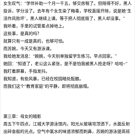
女生叹气：“学伴补助一个月一千五，够交房租了。但陪得不好，黑人
投诉，学分没了。去年有个女生染了梅毒，学校直接开除，说是她‘生
活作风败坏’，黑人继续上课。等于把人彻底毁了，黑人却没事。”
我听着，手里的试管差点掉地上。
这些事，是真的吗？
就算只有一成是真的，也够可怕。
而苏婉，今天又有游泳课。
我给她发消息：“婉婉，今天别单独留学生练习。早点回家。”
她回：“知道了，老公这么紧张，是不是怕我被黑人抢走呀？哈哈~”
我盯着屏幕，手指发抖。
我知道，有些风暴，已经在校园暗处酝酿。
而我们这个“教育家庭”的平静，即将彻底崩塌。
第三章：母女的暗影
周五下午四点，江城大学游泳馆内，阳光从玻璃穹顶洒下，水面反射
出碎金般的光点。空气中氯水的味道浓郁而刺鼻，苏婉的游泳提高班