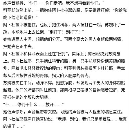
她声音颤抖：“你们……你们走吧。我不想再看到你们。”
科菲却忽然上前，一把抱住阿卜杜拉耶的腰，像要继续打架：“你给我
跪下给老师道歉！”
阿卜杜拉耶被抱住，也反手抱住科菲，两人扭打在一起。苏婉吓了一
跳，本能地冲上去拉架：“别打了！别打了！”
她挤进两人中间，想把他们分开。可两个高大的黑人身躯像两堵墙，
把她夹在正中央。
阿卜杜拉耶和科菲表面上还在“扭打”，实际上手臂已经绕到苏婉身
上。阿卜杜拉耶一只手抱住科菲的腰，另一只手却顺势滑到苏婉的腰
侧，隔着毛巾轻轻揉捏她的腰肉；科菲则假装推搡阿卜杜拉耶，手掌
却从后面按住苏婉的臀部，指尖陷入肥厚的臀肉。
苏婉被夹在中间，动弹不得。她想挣脱，却发现两个男人的身体越贴
越紧。他们的胯部同时往前顶，那两根早已硬挺的巨物隔着短裤，死
死抵在她的小腹和大腿根。
“不……你们干什么……放开……”
她低声惊呼，声音里带着哭腔。可她的声音被两人粗重的喘息盖住。
阿卜杜拉耶低声在她耳边说：“老师，别怕，我们只是闹着玩……我真
的错了……”