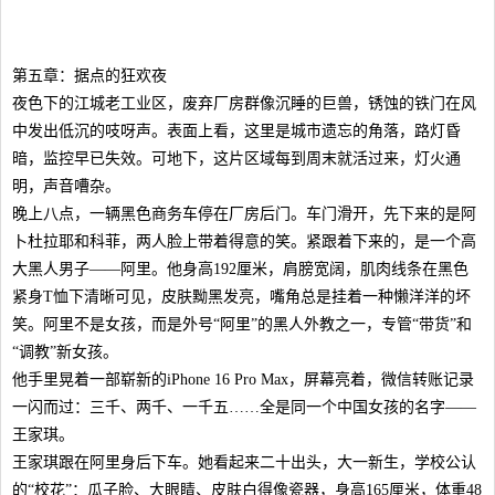
第五章：据点的狂欢夜
夜色下的江城老工业区，废弃厂房群像沉睡的巨兽，锈蚀的铁门在风
中发出低沉的吱呀声。表面上看，这里是城市遗忘的角落，路灯昏
暗，监控早已失效。可地下，这片区域每到周末就活过来，灯火通
明，声音嘈杂。
晚上八点，一辆黑色商务车停在厂房后门。车门滑开，先下来的是阿
卜杜拉耶和科菲，两人脸上带着得意的笑。紧跟着下来的，是一个高
大黑人男子——阿里。他身高192厘米，肩膀宽阔，肌肉线条在黑色
紧身T恤下清晰可见，皮肤黝黑发亮，嘴角总是挂着一种懒洋洋的坏
笑。阿里不是女孩，而是外号“阿里”的黑人外教之一，专管“带货”和
“调教”新女孩。
他手里晃着一部崭新的iPhone 16 Pro Max，屏幕亮着，微信转账记录
一闪而过：三千、两千、一千五……全是同一个中国女孩的名字——
王家琪。
王家琪跟在阿里身后下车。她看起来二十出头，大一新生，学校公认
的“校花”：瓜子脸、大眼睛、皮肤白得像瓷器，身高165厘米，体重48