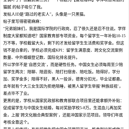
猫腻 的帖子吸引了我。
发帖人ID是“路过的老实人”，头像是一只黑猫。
帖子里写得密密麻麻：
“兄弟姐妹们，我是国际学院的行政岗，忍了很久还是忍不住说。学伴
制度大家都知道吧？国家教育部专项资金，每个留学生一年补贴10-15
万不等，学校截留大头，剩下的才发给留学生生活费和奖学金。但这
钱不是白拿的，学校必须完成KPI：留学生满意度、跨文化交流案例
数量、中外婚姻登记数、国际化排名提升。
所以学伴不是‘自愿交流’，而是硬性任务。中国女生必须每周至少陪
留学生两次：陪聊、陪逛街、陪打扫宿舍、陪吃饭。陪得好，学分
加、奖学金多；陪得不好，黑人一投诉，德育分扣光，毕业证都悬。
去年就有个大三女生因为拒绝陪睡，被黑人留学生举报‘种族歧视’，
差点毕不了业。
更黑的是，学校从国家民政部和教育部联合项目里还能拿额外补贴：
促成留学生与中国女生结婚，每对奖励学校5-8万。生混血儿再加奖
金，上报‘跨文化融合典型案例’，还能冲国家示范项目。领导们年底
考核全靠这个。