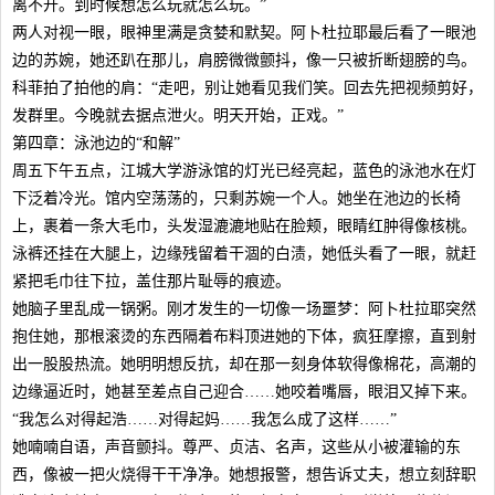
离不开。到时候想怎么玩就怎么玩。”
两人对视一眼，眼神里满是贪婪和默契。阿卜杜拉耶最后看了一眼池
边的苏婉，她还趴在那儿，肩膀微微颤抖，像一只被折断翅膀的鸟。
科菲拍了拍他的肩：“走吧，别让她看见我们笑。回去先把视频剪好，
发群里。今晚就去据点泄火。明天开始，正戏。”
第四章：泳池边的“和解”
周五下午五点，江城大学游泳馆的灯光已经亮起，蓝色的泳池水在灯
下泛着冷光。馆内空荡荡的，只剩苏婉一个人。她坐在池边的长椅
上，裹着一条大毛巾，头发湿漉漉地贴在脸颊，眼睛红肿得像核桃。
泳裤还挂在大腿上，边缘残留着干涸的白渍，她低头看了一眼，就赶
紧把毛巾往下拉，盖住那片耻辱的痕迹。
她脑子里乱成一锅粥。刚才发生的一切像一场噩梦：阿卜杜拉耶突然
抱住她，那根滚烫的东西隔着布料顶进她的下体，疯狂摩擦，直到射
出一股股热流。她明明想反抗，却在那一刻身体软得像棉花，高潮的
边缘逼近时，她甚至差点自己迎合……她咬着嘴唇，眼泪又掉下来。
“我怎么对得起浩……对得起妈……我怎么成了这样……”
她喃喃自语，声音颤抖。尊严、贞洁、名声，这些从小被灌输的东
西，像被一把火烧得干干净净。她想报警，想告诉丈夫，想立刻辞职