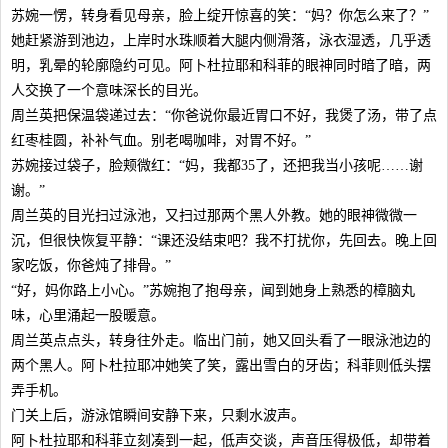
苏婉一愣，转身看见母亲，脸上绽开惊喜的笑：“妈？你怎么来了？”
她赶紧游到池边，上岸时水珠顺着大腿内侧滑落，泳衣湿透，几乎透
明，乳晕的轮廓隐约可见。阿卜杜拉耶和科菲的眼神同时暗了暗，两
人交换了一个意味深长的目光。
周兰英把保温袋递过去：“你爸说你最近胃口不好，我煲了汤，带了点
红枣桂圆，补补气血。别老喝咖啡，对胃不好。”
苏婉接过袋子，脸颊微红：“妈，我都35了，还把我当小孩呢……谢
谢。”
周兰英的目光扫过泳池，又扫过那两个黑人外教。她的眼神微微一
沉，但很快恢复平静：“课还没结束吧？我不打扰你，先回去。晚上回
家吃饭，你爸炖了排骨。”
“好，妈你路上小心。”苏婉抱了抱母亲，闻到她身上熟悉的樟脑丸
味，心里涌起一股暖意。
周兰英点点头，转身往外走。临出门前，她又回头看了一眼泳池边的
两个黑人。阿卜杜拉耶冲她笑了笑，露出雪白的牙齿；科菲则低头摆
弄手机。
门关上后，游泳馆瞬间安静下来，只剩水波声。
阿卜杜拉耶和科菲立刻凑到一起，低声交谈，声音压得极低，却带着