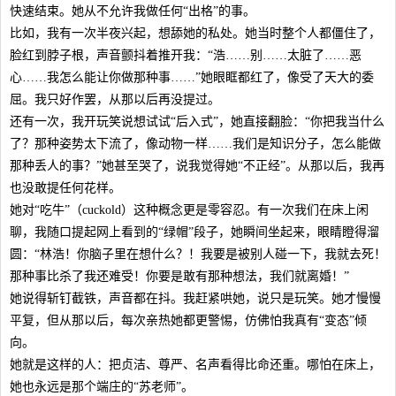
快速结束。她从不允许我做任何“出格”的事。
比如，我有一次半夜兴起，想舔她的私处。她当时整个人都僵住了，
脸红到脖子根，声音颤抖着推开我：“浩……别……太脏了……恶
心……我怎么能让你做那种事……”她眼眶都红了，像受了天大的委
屈。我只好作罢，从那以后再没提过。
还有一次，我开玩笑说想试试“后入式”，她直接翻脸：“你把我当什么
了？那种姿势太下流了，像动物一样……我们是知识分子，怎么能做
那种丢人的事？”她甚至哭了，说我觉得她“不正经”。从那以后，我再
也没敢提任何花样。
她对“吃牛”（cuckold）这种概念更是零容忍。有一次我们在床上闲
聊，我随口提起网上看到的“绿帽”段子，她瞬间坐起来，眼睛瞪得溜
圆：“林浩！你脑子里在想什么？！我要是被别人碰一下，我就去死！
那种事比杀了我还难受！你要是敢有那种想法，我们就离婚！”
她说得斩钉截铁，声音都在抖。我赶紧哄她，说只是玩笑。她才慢慢
平复，但从那以后，每次亲热她都更警惕，仿佛怕我真有“变态”倾
向。
她就是这样的人：把贞洁、尊严、名声看得比命还重。哪怕在床上，
她也永远是那个端庄的“苏老师”。