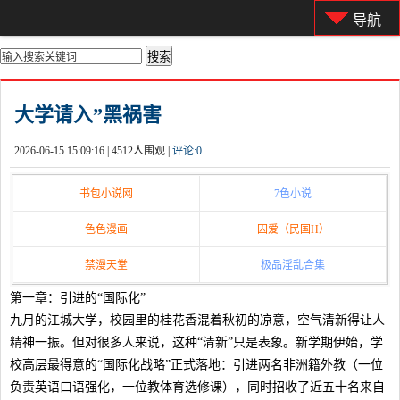
导航
你的位置：
首页
>
都市激情
大学请入”黑祸害
2026-06-15 15:09:16 |
4512人围观 |
评论:
0
书包小说网
7色小说
色色漫画
囚爱（民国H）
禁漫天堂
极品淫乱合集
第一章：引进的“国际化”
九月的江城大学，校园里的桂花香混着秋初的凉意，空气清新得让人
精神一振。但对很多人来说，这种“清新”只是表象。新学期伊始，学
校高层最得意的“国际化战略”正式落地：引进两名非洲籍外教（一位
负责英语口语强化，一位教体育选修课），同时招收了近五十名来自