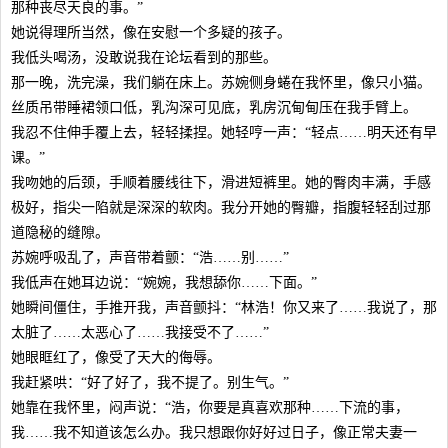
那种丧尽天良的事。”
她说得理所当然，像在安慰一个多疑的孩子。
我低头喝汤，没敢说我在论坛看到的那些。
那一晚，洗完澡，我们躺在床上。苏婉侧身蜷在我怀里，像只小猫。
丝质吊带睡裙领口低，乳沟深可见底，乳房沉甸甸压在我手臂上。
我忍不住伸手覆上去，轻轻揉捏。她轻哼一声：“轻点……明天还有早
课。”
我吻她的后颈，手顺着腰线往下，滑进短裤里。她的臀肉丰满，手感
极好，指尖一陷就是深深的软肉。我分开她的臀瓣，指腹轻轻刮过那
道隐秘的缝隙。
苏婉呼吸乱了，声音带着颤：“浩……别……”
我低声在她耳边说：“婉婉，我想舔你……下面。”
她瞬间僵住，手推开我，声音颤抖：“林浩！你又来了……我说了，那
太脏了……太恶心了……我接受不了……”
她眼眶红了，像受了天大的侮辱。
我赶紧哄：“好了好了，我不提了。别生气。”
她靠在我怀里，闷声说：“浩，你要是真喜欢那种……下流的事，
我……我不知道该怎么办。我只想跟你好好过日子，像正常夫妻一