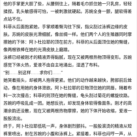
他的手掌更大胆了些，从腰侧往上，隔着毛巾抓住她一只乳房，轻轻
揉捏。乳头敏感得可怕，一被刺激就硬起。苏婉全身一颤，腿软得差
点站不住。
科菲从后面抱紧她，手掌顺着臀沟往下探，指尖刮过泳裤边缘的皮
肤。苏婉的皮肤光滑细腻，像丝绸一样。他们两个人的生殖器同时摩
擦她的下体：阿卜杜拉耶的顶在前方，科菲的从后面顶住她的臀缝，
像两根铁棒在她的光滑皮肤上磨蹭。
泳裤已经被刚才的精液弄得黏腻，现在又被两根热物顶得变形。苏婉
感觉下体火热，爱液不由自主地涌出，湿透了布料。
“别……别这样……求你们……”
她哭着摇头，却被两人抱得更紧。他们的动作越来越快，胯部前后耸
动，像在用她的身体泄欲。阿卜杜拉耶的巨物顶住她的阴唇，隔着布
料一次次撞击；科菲的则顶在她的臀缝，龟头刮过菊花的螺旋纹路。
苏婉的呼吸乱成一团。她想反抗，却发现身体软得像面条。刚才的高
潮余韵还没散，现在又被两根热物摩擦，她的下体开始收缩，爱液一
股股流出。
终于，阿卜杜拉耶低吼一声，身体剧烈颤抖。一股股滚烫的精液从短
裤里喷出，射在苏婉的小腹和泳裤上。紧接着，科菲也闷哼一声，从