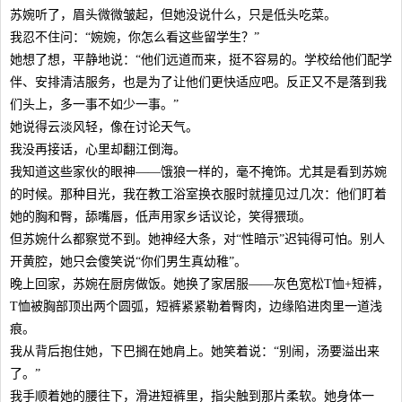
苏婉听了，眉头微微皱起，但她没说什么，只是低头吃菜。
我忍不住问：“婉婉，你怎么看这些留学生？”
她想了想，平静地说：“他们远道而来，挺不容易的。学校给他们配学
伴、安排清洁服务，也是为了让他们更快适应吧。反正又不是落到我
们头上，多一事不如少一事。”
她说得云淡风轻，像在讨论天气。
我没再接话，心里却翻江倒海。
我知道这些家伙的眼神——饿狼一样的，毫不掩饰。尤其是看到苏婉
的时候。那种目光，我在教工浴室换衣服时就撞见过几次：他们盯着
她的胸和臀，舔嘴唇，低声用家乡话议论，笑得猥琐。
但苏婉什么都察觉不到。她神经大条，对“性暗示”迟钝得可怕。别人
开黄腔，她只会傻笑说“你们男生真幼稚”。
晚上回家，苏婉在厨房做饭。她换了家居服——灰色宽松T恤+短裤，
T恤被胸部顶出两个圆弧，短裤紧紧勒着臀肉，边缘陷进肉里一道浅
痕。
我从背后抱住她，下巴搁在她肩上。她笑着说：“别闹，汤要溢出来
了。”
我手顺着她的腰往下，滑进短裤里，指尖触到那片柔软。她身体一