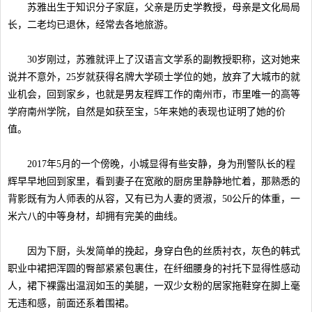
苏雅出生于知识分子家庭，父亲是历史学教授，母亲是文化局局
长，二老均已退休，经常去各地旅游。
30岁刚过，苏雅就评上了汉语言文学系的副教授职称，这对她来
说并不意外，25岁就获得名牌大学硕士学位的她，放弃了大城市的就
业机会，回到家乡，也就是男友程辉工作的南州市，市里唯一的高等
学府南州学院，自然是如获至宝，5年来她的表现也证明了她的价
值。
2017年5月的一个傍晚，小城显得有些安静，身为刑警队长的程
辉早早地回到家里，看到妻子在宽敞的厨房里静静地忙着，那熟悉的
背影既有为人师表的从容，又有已为人妻的贤淑，50公斤的体重，一
米六八的中等身材，却拥有完美的曲线。
因为下厨，头发简单的挽起，身穿白色的丝质衬衣，灰色的韩式
职业中裙把浑圆的臀部紧紧包裹住，在纤细腰身的衬托下显得性感动
人，裙下裸露出温润如玉的美腿，一双少女粉的居家拖鞋穿在脚上毫
无违和感，前面还系着围裙。