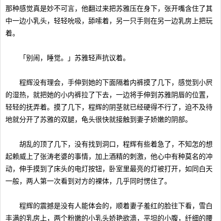
那种感觉真是妙不可言，他翻过来把苏雅压在身下，张开嘴含住了其
中一边小乳头，轻轻吮吸，舔嗦着，另一只手则在另一边乳房上把玩
着。
「别闹，睡觉。」苏雅轻声抗议着。
程辉没有理会，手伸到她的下面隔着内裤摸了几下，感觉到小屄
的湿热，就把她的小内裤拉了下去，一边将手伸到苏雅阴唇的位置，
轻轻的抚弄着。摸了几下，程辉的阴茎就已经硬得不行了，迫不及待
地就分开了苏雅的双腿，龟头很快就接触到妻子娇嫩的阴部。
胡乱的顶了几下，没有找到洞口，程辉有些着急了，不知怎的想
起赖威上了张涛老婆的事情，加上酒精的刺激，他心中有种莫名的冲
动，伸手摸到了床头的电灯按钮，卧室里最亮的灯被打开，如同白天
一般，两人第一次看到对方的裸体，几乎同时愣住了。
程辉的震撼是没有人能体会的，顺着妻子羞红的脸往下看，雪白
丰满的乳房上，两个粉嫩的小乳头娇艳欲滴，平坦的小腹，纤细的腰