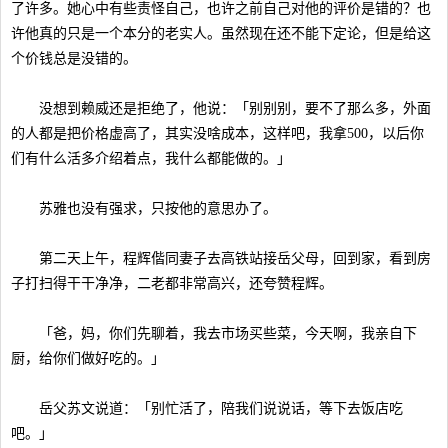
了许多。她心中有些责怪自己，也许之前自己对他的评价是错的？也
许他真的只是一个本分的老实人。虽然现在还不能下定论，但是给这
个价钱总是没错的。
没想到赖威还是拒绝了，他说：「别别别，要不了那么多，外面
的人都是把价格虚高了，其实没啥成本，这样吧，我拿500，以后你
们有什么活多介绍着点，我什么都能做的。」
苏雅也没有强求，只按他的意思办了。
第二天上午，程辉偕同妻子去高铁站接岳父母，回到家，看到房
子打扫得干干净净，二老都非常高兴，还夸赞程辉。
「爸，妈，你们先聊着，我去市场买些菜，今天啊，我亲自下
厨，给你们做好吃的。」
岳父苏文说道：「别忙活了，陪我们说说话，等下去饭店吃
吧。」