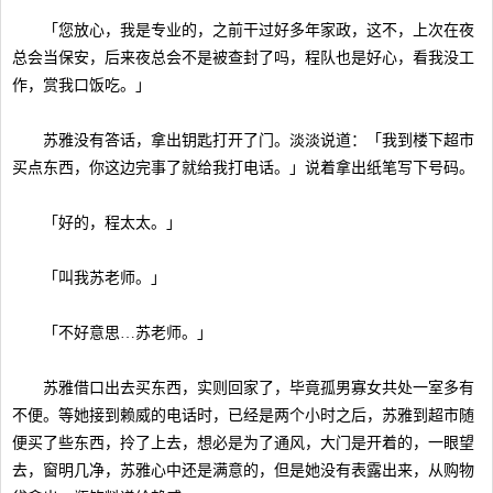
「您放心，我是专业的，之前干过好多年家政，这不，上次在夜
总会当保安，后来夜总会不是被查封了吗，程队也是好心，看我没工
作，赏我口饭吃。」
苏雅没有答话，拿出钥匙打开了门。淡淡说道：「我到楼下超市
买点东西，你这边完事了就给我打电话。」说着拿出纸笔写下号码。
「好的，程太太。」
「叫我苏老师。」
「不好意思…苏老师。」
苏雅借口出去买东西，实则回家了，毕竟孤男寡女共处一室多有
不便。等她接到赖威的电话时，已经是两个小时之后，苏雅到超市随
便买了些东西，拎了上去，想必是为了通风，大门是开着的，一眼望
去，窗明几净，苏雅心中还是满意的，但是她没有表露出来，从购物