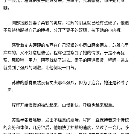
了一会儿，程辉把妻子翻过身来，黑暗中，凭着感觉，吻住她的唇
瓣。
胸部接触到妻子柔软的乳房，程辉的阴茎就已经有点硬了，他迫
不及待地脱掉自己的睡裤，分开了妻子的双腿，拉下她的小内裤。
感受着丈夫硬硬的东西在自己湿润的小屄口磨来磨去，苏雅心里
痒痒的，又不好意思催促。程辉也觉察到了她的情欲，于是不再犹
豫，屁股稍一用力，阴茎就挤了进去。妻子的阴道很紧，程辉一进去
就受到了强烈的刺激，让他倒吸一口气。
苏雅的感觉虽然没有丈夫那么强烈，但为了迎合，她还是轻哼了
一声。
程辉开始慢慢的抽动起来，由慢到快，呼吸也越来越重。
苏雅半张着嘴唇，发出不经意的娇喘，程辉一直保持着这个传统
的姿势和体位，几分钟后，他加快了抽插的速度，又过了一会儿，哆