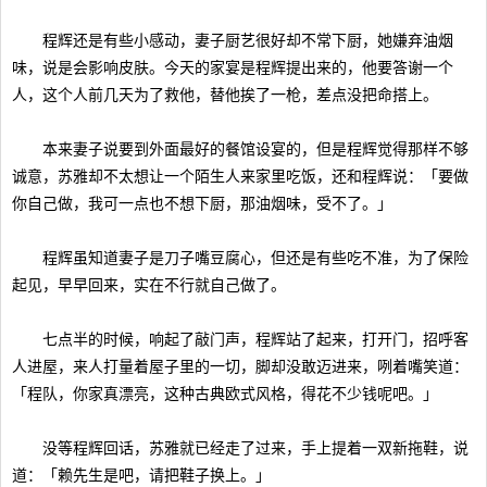
程辉还是有些小感动，妻子厨艺很好却不常下厨，她嫌弃油烟
味，说是会影响皮肤。今天的家宴是程辉提出来的，他要答谢一个
人，这个人前几天为了救他，替他挨了一枪，差点没把命搭上。
本来妻子说要到外面最好的餐馆设宴的，但是程辉觉得那样不够
诚意，苏雅却不太想让一个陌生人来家里吃饭，还和程辉说：「要做
你自己做，我可一点也不想下厨，那油烟味，受不了。」
程辉虽知道妻子是刀子嘴豆腐心，但还是有些吃不准，为了保险
起见，早早回来，实在不行就自己做了。
七点半的时候，响起了敲门声，程辉站了起来，打开门，招呼客
人进屋，来人打量着屋子里的一切，脚却没敢迈进来，咧着嘴笑道：
「程队，你家真漂亮，这种古典欧式风格，得花不少钱呢吧。」
没等程辉回话，苏雅就已经走了过来，手上提着一双新拖鞋，说
道：「赖先生是吧，请把鞋子换上。」