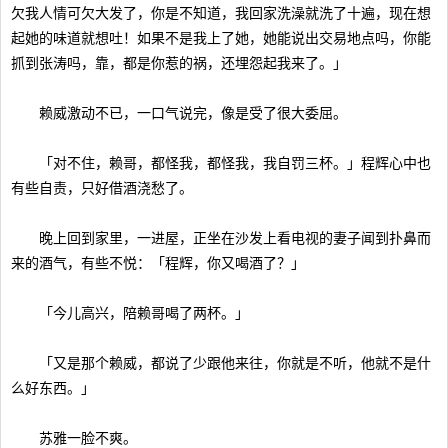
欠我人情可欠大发了，你是不知道，我回家洗澡就洗了十遍，现在想
起她的味道就想吐！如果不是我上了她，她能说出交易地点吗，你能
抓到张涛吗，靠，都是你惹的祸，还埋怨起我来了。」
赖威激动不已，一口气说完，像是受了很大委屈。
「对不住，赖哥，都怪我，都怪我，我自罚三杯。」程辉心中也
有些自责，只好借酒浇愁了。
晚上回到家里，一进屋，正坐在沙发上看电视的妻子闻到扑鼻而
来的酒气，有些不悦：「程辉，你又喝酒了？」
「今儿高兴，陪赖哥喝了两杯。」
「又是那个赖威，都说了少跟他来往，你就是不听，他就不是什
么好东西。」
苏雅一脸不爽。