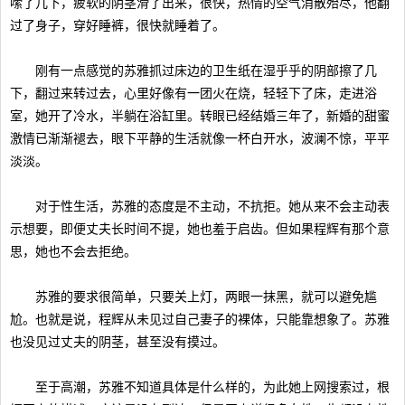
嗦了几下，疲软的阴茎滑了出来，很快，热情的空气消散殆尽，他翻
过了身子，穿好睡裤，很快就睡着了。
刚有一点感觉的苏雅抓过床边的卫生纸在湿乎乎的阴部擦了几
下，翻过来转过去，心里好像有一团火在烧，轻轻下了床，走进浴
室，她开了冷水，半躺在浴缸里。转眼已经结婚三年了，新婚的甜蜜
激情已渐渐褪去，眼下平静的生活就像一杯白开水，波澜不惊，平平
淡淡。
对于性生活，苏雅的态度是不主动，不抗拒。她从来不会主动表
示想要，即便丈夫长时间不提，她也羞于启齿。但如果程辉有那个意
思，她也不会去拒绝。
苏雅的要求很简单，只要关上灯，两眼一抹黑，就可以避免尴
尬。也就是说，程辉从未见过自己妻子的裸体，只能靠想象了。苏雅
也没见过丈夫的阴茎，甚至没有摸过。
至于高潮，苏雅不知道具体是什么样的，为此她上网搜索过，根