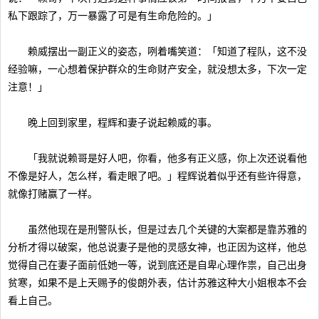
私下跟踪了，万一暴露了可是有生命危险的。」
赖威摆出一副正义的姿态，咧着嘴笑道：「知道了程队，这不没
经验嘛，一心想着保护群众的生命财产安全，就没想太多，下次一定
注意！」
晚上回到家里，程辉和妻子说起赖威的事。
「我就说赖哥是好人吧，你看，他多有正义感，你上次还说看他
不像是好人，怎么样，看走眼了吧。」程辉说着似乎还有些许得意，
就像打赌赢了一样。
虽然他现在是刑警队长，但是过去几个关键的大案都是靠苏雅的
分析才得以破案，他总说妻子是他的灵感女神，也正因为这样，他总
觉得自己在妻子面前低她一等，说到底还是自卑心理作祟，自己出身
贫寒，如果不是上天赐予的俊朗外表，估计苏雅这种大小姐根本不会
看上自己。