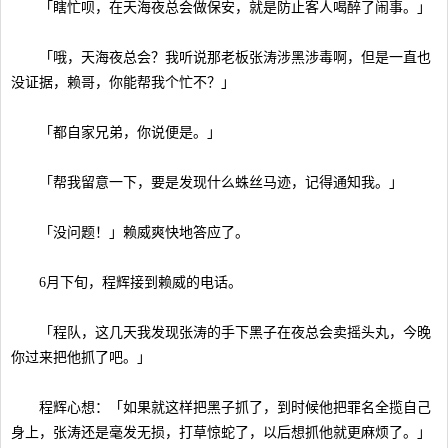
「瞎忙呗，在天海夜总会做保安，就是防止客人喝醉了闹事。」
「哦，天海夜总会？我听说那老板张涛涉黑涉毒啊，但是一直也
没证据，赖哥，你能帮我个忙不？」
「都自家兄弟，你说便是。」
「帮我留意一下，要是发现什么蛛丝马迹，记得通知我。」
「没问题！」赖威爽快地答应了。
6月下旬，程辉接到赖威的电话。
「程队，这几天我发现张涛的手下黑子在夜总会卖摇头丸，今晚
你过来把他抓了吧。」
程辉心想：「如果就这样把黑子抓了，到时候他把罪名全揽自己
身上，张涛还是毫发无损，打草惊蛇了，以后想抓他就更麻烦了。」