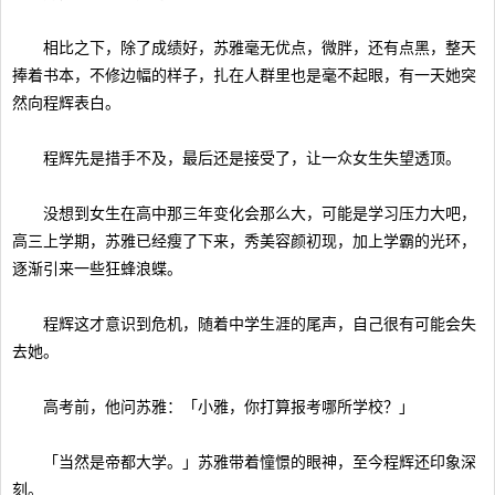
相比之下，除了成绩好，苏雅毫无优点，微胖，还有点黑，整天
捧着书本，不修边幅的样子，扎在人群里也是毫不起眼，有一天她突
然向程辉表白。
程辉先是措手不及，最后还是接受了，让一众女生失望透顶。
没想到女生在高中那三年变化会那么大，可能是学习压力大吧，
高三上学期，苏雅已经瘦了下来，秀美容颜初现，加上学霸的光环，
逐渐引来一些狂蜂浪蝶。
程辉这才意识到危机，随着中学生涯的尾声，自己很有可能会失
去她。
高考前，他问苏雅：「小雅，你打算报考哪所学校？」
「当然是帝都大学。」苏雅带着憧憬的眼神，至今程辉还印象深
刻。