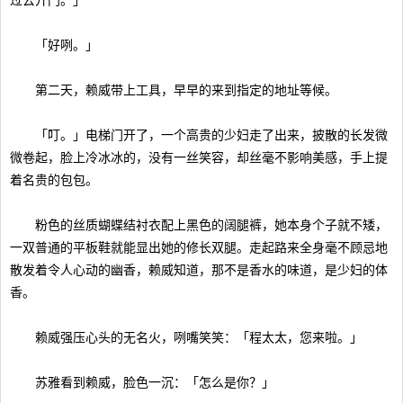
过去开门。」
「好咧。」
第二天，赖威带上工具，早早的来到指定的地址等候。
「叮。」电梯门开了，一个高贵的少妇走了出来，披散的长发微
微卷起，脸上冷冰冰的，没有一丝笑容，却丝毫不影响美感，手上提
着名贵的包包。
粉色的丝质蝴蝶结衬衣配上黑色的阔腿裤，她本身个子就不矮，
一双普通的平板鞋就能显出她的修长双腿。走起路来全身毫不顾忌地
散发着令人心动的幽香，赖威知道，那不是香水的味道，是少妇的体
香。
赖威强压心头的无名火，咧嘴笑笑：「程太太，您来啦。」
苏雅看到赖威，脸色一沉：「怎么是你？」