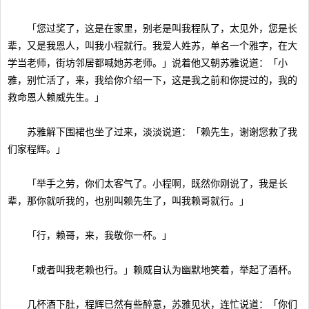
「您过奖了，这是在家里，别老是叫我程队了，太见外，您是长
辈，又是我恩人，叫我小程就行。我爱人姓苏，单名一个雅字，在大
学当老师，街坊邻居都喊她苏老师。」说着他又朝苏雅说道：「小
雅，别忙活了，来，我给你介绍一下，这是我之前和你提过的，我的
救命恩人赖威先生。」
苏雅解下围裙也坐了过来，淡淡说道：「赖先生，谢谢您救了我
们家程辉。」
「举手之劳，你们太客气了。小程啊，既然你刚说了，我是长
辈，那你就听我的，也别叫赖先生了，叫我赖哥就行。」
「行，赖哥，来，我敬你一杯。」
「或者叫我老赖也行。」赖威自认为幽默地笑着，举起了酒杯。
几杯酒下肚，程辉已然有些醉意，苏雅见状，连忙说道：「你们