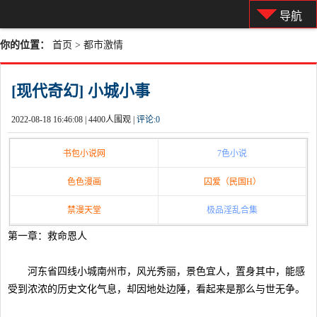
导航
你的位置：
首页
>
都市激情
[现代奇幻] 小城小事
2022-08-18 16:46:08 |
4400人围观 |
评论:
0
书包小说网
7色小说
色色漫画
囚爱（民国H）
禁漫天堂
极品淫乱合集
第一章：救命恩人
河东省四线小城南州市，风光秀丽，景色宜人，置身其中，能感
受到浓浓的历史文化气息，却因地处边陲，看起来是那么与世无争。