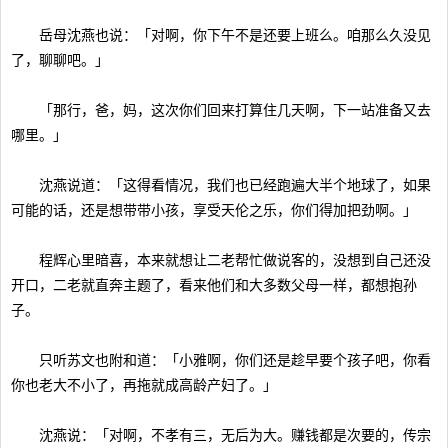
岳母沈燕也说：「对啊，你下午不是还要上班么。咱那么久没见
了，聊聊吧。」
「那行，爸，妈，这次你们回来打算住几天啊，下一站准备又去
哪里。」
沈燕说道：「这得看情况，我们也已经跑遍大半个地球了，如果
可能的话，还是想带带小孩，享受天伦之乐，你们得加把劲啊。」
程辉心里暗喜，本来就想让二老帮忙做说客的，没想到自己还没
开口，二老就直奔主题了，看来他们和大多数父母一样，都想抱孙
子。
只听苏文也附和道：「小雅啊，你们还是趁早要个孩子吧，你看
你也老大不小了，再拖就成高龄产妇了。」
沈燕说：「对啊，不孝有三，无后为大。赚钱都是次要的，传宗