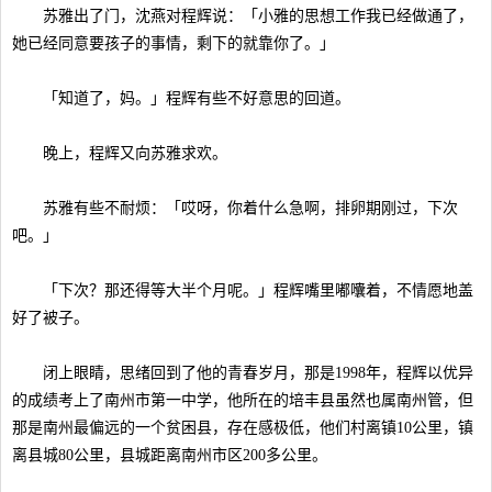
苏雅出了门，沈燕对程辉说：「小雅的思想工作我已经做通了，
她已经同意要孩子的事情，剩下的就靠你了。」
「知道了，妈。」程辉有些不好意思的回道。
晚上，程辉又向苏雅求欢。
苏雅有些不耐烦：「哎呀，你着什么急啊，排卵期刚过，下次
吧。」
「下次？那还得等大半个月呢。」程辉嘴里嘟囔着，不情愿地盖
好了被子。
闭上眼睛，思绪回到了他的青春岁月，那是1998年，程辉以优异
的成绩考上了南州市第一中学，他所在的培丰县虽然也属南州管，但
那是南州最偏远的一个贫困县，存在感极低，他们村离镇10公里，镇
离县城80公里，县城距离南州市区200多公里。