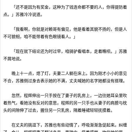
「还不是因为有奖金，这种为了钱连命都不要的人，你得提防着
点。」苏雅冷冷说道。
「我看啊，你就是对赖哥有偏见，他是看着其貌不扬的，但是人
不可貌相，咱不能带着有色眼镜看人。」
「现在就下结论还为时过早，咱骑驴看唱本，走着瞧呗。」苏雅
不屑地说。
晚上十一点，熄了灯，夫妻二人躺在床上。因为刚才小小的意见
不合，苏雅侧过身去表示她的不满，丈夫喊她的名字她都没有搭理。
忽然，程辉伸出一只手按在了妻子的乳房上，一边往她耳朵里吹
着热气，看她没有反对的意思，程辉的另一只手也从妻子的肩膀与枕
头的间隙伸了过去，握住另一只乳房，隔着睡裙轻轻抚摸着。
在丈夫的挑逗下，苏雅也有些动情了，呼吸渐渐急促起来。纠缠