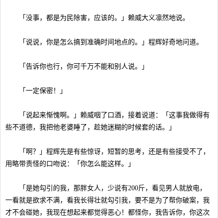
「没事，都是为民除害，应该的。」赖威大义凛然地说。
「说说，你是怎么搞到准确时间地点的。」程辉好奇地问道。
「告诉你也行，你可千万不能和别人说。」
「一定保密！」
「说起来惭愧啊。」赖威咽了口酒，接着说道：「这事我做得有
些不道德，我把他老婆睡了，趁她迷糊的时候套的话。」
「啊？」程辉先是有些惊讶，短暂的思考，还是有些接受不了，
用略带责怪的口吻说：「你怎么能这样。」
「是她勾引的我，那胖女人，少说有200斤，看见男人就放电，
一看就是欲求不满，看我长得壮就勾引我，要不是为了帮你破案，我
才不会碰她，我现在想起来都觉得恶心！都怪你，我告诉你，你这次