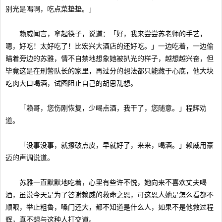
别光是喝啊，吃点菜垫垫。」
赖威闻言，拿起筷子，说道：「好，我来尝尝苏老师的手艺，
嗯，好吃！太好吃了！比宏兴大酒店的还好吃。」一边吃着，一边偷
瞄着旁边的苏雅，情不自禁地想象她被扒光的样子，越想越兴奋，但
毕竟这是在刑警队长的家里，再过分的想法都只能藏于心底，他大块
吃肉大口喝酒，试图阻止自己的胡思乱想。
「赖哥，您伤刚恢复，少喝点酒，我干了，您随意。」程辉劝
道。
「没事没事，就擦破点皮，早就好了，来来，喝酒。」赖威用豪
迈的声调说道。
苏雅一直默默地吃着，心里有些许不悦，她向来不喜欢丈夫喝
酒，虽说今天是为了答谢赖威的救命之恩，可这恩人她是怎么看都不
顺眼，举止粗鲁，嗓门还大，都不知道是什么人，如果不是他救过程
辉，真不想与这种人打交道。