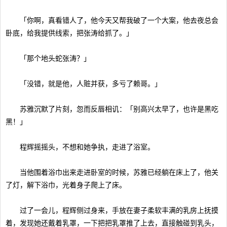
「你啊，真看错人了，他今天又帮我破了一个大案，他去夜总会
卧底，给我提供线索，把张涛给抓了。」
「那个地头蛇张涛？」
「没错，就是他，人赃并获，多亏了赖哥。」
苏雅沉默了片刻，忽而反唇相讥：「别高兴太早了，也许是黑吃
黑！」
程辉摇摇头，不想和她争执，走进了浴室。
当他围着浴巾出来走进卧室的时候，苏雅已经躺在床上了，他关
了灯，解下浴巾，光着身子爬上了床。
过了一会儿，程辉侧过身来，手放在妻子柔软丰满的乳房上抚摸
着，发现她还戴着乳罩，一下把把乳罩推了上去，直接触碰到乳头，