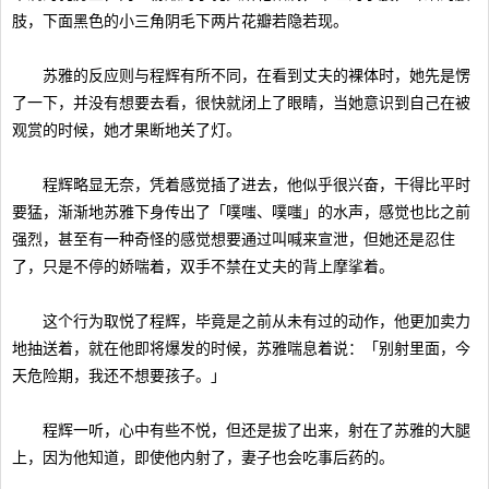
肢，下面黑色的小三角阴毛下两片花瓣若隐若现。
苏雅的反应则与程辉有所不同，在看到丈夫的裸体时，她先是愣
了一下，并没有想要去看，很快就闭上了眼睛，当她意识到自己在被
观赏的时候，她才果断地关了灯。
程辉略显无奈，凭着感觉插了进去，他似乎很兴奋，干得比平时
要猛，渐渐地苏雅下身传出了「噗嗤、噗嗤」的水声，感觉也比之前
强烈，甚至有一种奇怪的感觉想要通过叫喊来宣泄，但她还是忍住
了，只是不停的娇喘着，双手不禁在丈夫的背上摩挲着。
这个行为取悦了程辉，毕竟是之前从未有过的动作，他更加卖力
地抽送着，就在他即将爆发的时候，苏雅喘息着说：「别射里面，今
天危险期，我还不想要孩子。」
程辉一听，心中有些不悦，但还是拔了出来，射在了苏雅的大腿
上，因为他知道，即使他内射了，妻子也会吃事后药的。