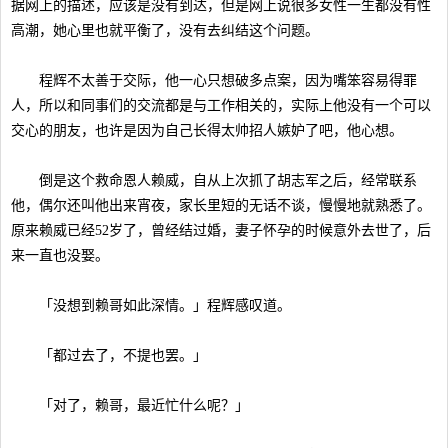
据网上的描述，应该是没有到达，但是网上说很多女性一生都没有性
高潮，她心里也就平衡了，没有去纠结这个问题。
程辉不太善于交际，他一心只想破多点案，因为嘴笨容易得罪
人，所以和同事们的交流都是与工作相关的，实际上他没有一个可以
交心的朋友，也许是因为自己长得太帅招人嫉妒了吧，他心想。
倒是这个救命恩人赖威，自从上次抓了胡志军之后，经常联系
他，偶尔还叫他出来宵夜，家长里短的无话不谈，慢慢地就熟悉了。
原来赖威已经52岁了，曾经结过婚，妻子怀孕的时候意外去世了，后
来一直也没娶。
「没想到赖哥如此深情。」程辉感叹道。
「都过去了，不提也罢。」
「对了，赖哥，最近忙什么呢？」