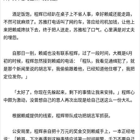
酒足饭饱，程辉已经趴在桌子上不省人事，幸好赖威还能走路，
不然可就麻烦了。苏雅打电话叫了网约车，答应给司机加钱，让他上
来把赖威搀扶下去，终于把人送走，苏雅松了口气，心里满是对丈夫
的埋怨。
自那日一别，赖威也没有联系程辉，过了一段时间，大概是6月
初的时候，程辉忽然接到赖威的电话：「程队，我看见通缉犯了，就
是那个新闻里说的胡志军，我偷偷跟着他，已经知道他住哪了，我把
定位发你。」
「太好了，你现在先躲起来，剩下的事情让我来安排。」程辉心
中颇为激动，没曾想自己的恩人再次出现是给自己送这么一份大礼。
根据赖威提供的线索，程辉带队成功把胡志军抓获。
公安局里，程辉亲自把十万元的奖金交到赖威手上，一本正经地
说：「赖哥，下次再遇到这种事情应该第一时间报警，千万不要自己