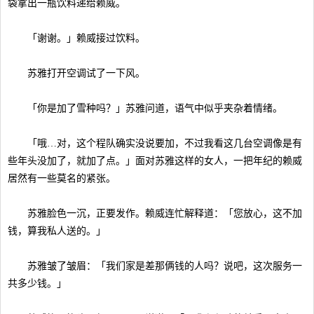
袋拿出一瓶饮料递给赖威。
「谢谢。」赖威接过饮料。
苏雅打开空调试了一下风。
「你是加了雪种吗？」苏雅问道，语气中似乎夹杂着情绪。
「哦…对，这个程队确实没说要加，不过我看这几台空调像是有
些年头没加了，就加了点。」面对苏雅这样的女人，一把年纪的赖威
居然有一些莫名的紧张。
苏雅脸色一沉，正要发作。赖威连忙解释道：「您放心，这不加
钱，算我私人送的。」
苏雅皱了皱眉：「我们家是差那俩钱的人吗？说吧，这次服务一
共多少钱。」