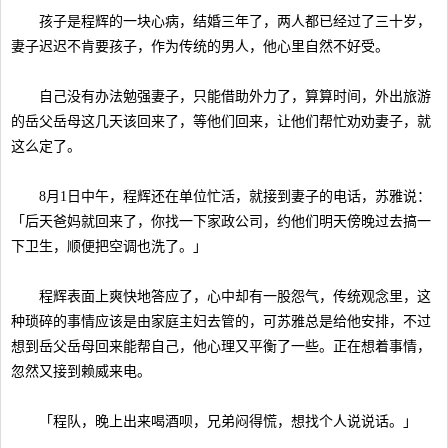
孩子是程辉的一块心病，结婚三年了，两人都已经过了三十岁，
妻子迟迟不肯要孩子，作为传统的男人，他心里自然不好受。
自己没有办法勉强妻子，只能借助外力了，算算时间，外出旅游
的岳父岳母这几天该回来了，等他们回来，让他们帮忙劝劝妻子，就
这么定了。
8月1日中午，程辉还在单位忙活，就接到妻子的电话，苏雅说：
「后天爸妈就回来了，你找一下家政公司，约他们明天傍晚过去搞一
下卫生，顺便把空调也洗了。」
程辉表面上爽快地答应了，心中却有一股怨气，传统观念里，这
种琐碎的事情应该是由家庭主妇去管的，可苏雅总是给他安排，不过
想到岳父岳母回来能帮自己，他心理又平衡了一些。正在想着事情，
忽然又接到赖威来电。
「程队，晚上出来喝酒呗，兄弟闷得慌，想找个人说说话。」