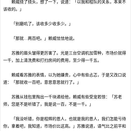
赖威挠了挠头，想了一下，说道：「以我和程队的关系，本来不
该收的。」
「别磨叽了，该收多少收多少。」
「那就…两百吧。」赖威怯怯地说。
苏雅的眉头皱得更厉害了。光是三台空调机加雪种，市场价就得
一千，加上清洗费和打扫房间的费用，至少得一千五。
赖威看苏雅的表情，以为她嫌贵，心中有些忐忑，于是又改口说
道：「那就收一百吧，意思意思就行了。」
苏雅从钱包里掏出一千块递给他，赖威有些受宠若惊：「苏老
师，您是不是听错了，我是说一百，不是一千。」
「我没听错，你是程辉的恩人，也就是我的恩人，我们怎能亏待
你，拿着吧，我知道，市场价比这高。」苏雅说道，语气比之前平和