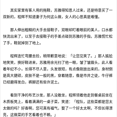
其实家里有客人用的拖鞋，苏雅得知恩人过来，还是特意买了一
双新的，程辉不知道妻子为何这么做，女人的心思真是难懂。
那人伸出粗糙的大手去接鞋子，双眼却盯着眼前的美人，口水都
快流出来了，以至于去接鞋子的手差点碰到苏雅的手指，苏雅慌忙松
了手，鞋就掉到了地上。
程辉连忙弯腰去捡，稍带歉意地说：「让您见笑了。」那人尴尬
地笑笑，换好鞋进来，苏雅用余光扫了他一眼，皱了皱眉头，此人看
着年纪不小，长得不尽人意，头发很短，有点像刚放出来的，身材倒
是高大健硕，皮肤不是一般的黑，穿着随意，像是市井之徒，牛仔裤
已经磨得发白，裤脚还有些许泥土。
看到干净的布艺沙发，那人没敢坐，程辉领着他走到餐桌前坐在
木质板凳上，看着满满的一桌子菜，笑道：「程队，这些菜都是您太
太做的吗？好香啊，您可真有福气，娶了一个好太太啊，不但长得漂
亮，这做菜的手艺看着也不赖。」