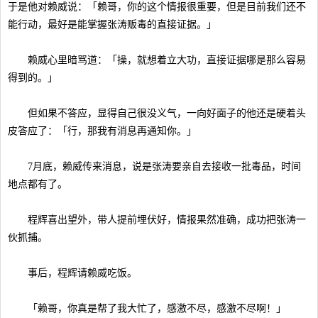
于是他对赖威说：「赖哥，你的这个情报很重要，但是目前我们还不
能行动，最好是能掌握张涛贩毒的直接证据。」
赖威心里暗骂道：「操，就想着立大功，直接证据哪是那么容易
得到的。」
但如果不答应，显得自己很没义气，一向好面子的他还是硬着头
皮答应了：「行，那我有消息再通知你。」
7月底，赖威传来消息，说是张涛要亲自去接收一批毒品，时间
地点都有了。
程辉喜出望外，带人提前埋伏好，情报果然准确，成功把张涛一
伙抓捕。
事后，程辉请赖威吃饭。
「赖哥，你真是帮了我大忙了，感激不尽，感激不尽啊！」