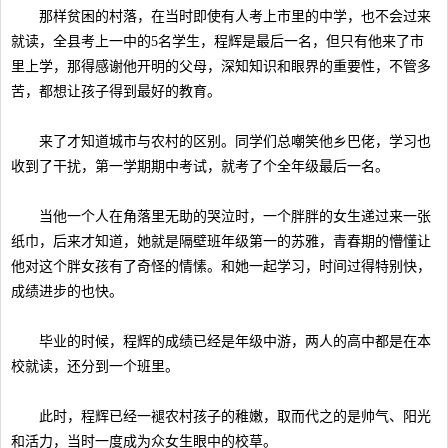
那样贫困的村落，在当时即使有人考上市里的中学，也不会过来
就读，全县考上一中的5名学生，程辉是最后一名，但只有他来了市
里上学，那得感谢他开明的父母，深知知识和眼界的重要性，不管多
苦，都想让孩子得到最好的教育。
来了才知道城市与农村的区别。同学们总嘲笑他乡巴佬，学习也
收到了干扰，第一学期期中考试，就考了个全年级最后一名。
当他一个人在角落里无助的哭泣时，一个胖胖的女生递过来一张
纸巾，后来才知道，她就是隔壁班年级第一的苏雅，青春期的懵懂让
他对这个胖女孩有了奇怪的情愫。和她一起学习，时间过得特别快，
成绩进步的也快。
毕业的时候，程辉的成绩已经是年级中游，两人的高中都是在本
校就读，还分到一个班里。
此时，程辉已经一褪农村孩子的稚嫩，取而代之的是帅气、阳光
和活力，当时一度成为众女生眼中的校草。