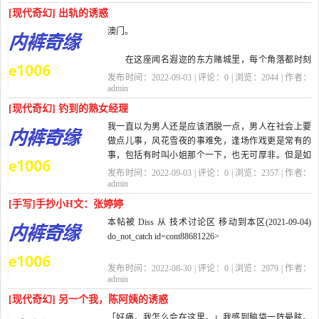
丰满要胀出来的胸部，你更会感觉空...
[现代奇幻] 出轨的诱惑
澳门。
在这座闻名遐迩的东方赌城里，每个角落都时刻
充满着纸醉金迷的诱惑。夜幕降临，白炽的夕阳终于
发布时间：2022-09-03 | 评论：
0
| 浏览：
2044
| 作者：
隐身于暗夜，却没有带走光芒和燥热。辉煌的灯火如
admin
同阳光一样明媚，刺破黑...
[现代奇幻] 钓到的熟女经理
我一直以为男人还是应该洒脱一点，男人在社会上要
做点儿事，风花雪夜的事难免，逢场作戏更是常有的
事，包括有时叫小姐那个一下，也无可厚非。但是如
果玩女人多了，会带来一个问题：就是会...
发布时间：2022-09-03 | 评论：
0
| 浏览：
2357
| 作者：
admin
[手写]手抄小H文：张婷婷
本帖被 Diss 从 技术讨论区 移动到本区(2021-09-04)
do_not_catch id=cont88681226>
do_not_catch id=cont88682409>优秀
发布时间：2022-08-30 | 评论：
0
| 浏览：
2979
| 作者：
admin
非常。
[现代奇幻] 另一个我，陈阿姨的诱惑
「好痛，我怎么会在这里。」我感到脑袋一阵晕眩。