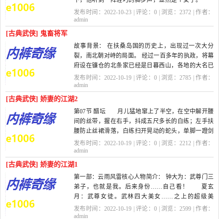
下，他听到一阵轻巧的脚步声，显然是个女子。
他知道，那个令他很好奇的淑妃来了。...
发布时间：2022-10-23 | 评论：
0
| 浏览：
2372
| 作者：
admin
[古典武侠] 鬼畜将军
故事背景： 在扶桑岛国的历史上，出现过一次大分
裂，南北朝对峙的局面。 经过一百多年的执政，将幕
府设在镰仓的北条家已经是日暮西山，各地的大名已
经纷纷据地而自治，渐渐和...
发布时间：2022-10-19 | 评论：
0
| 浏览：
2785
| 作者：
admin
[古典武侠] 娇妻的江湖2
第07节 醋坛 月儿猛地窜上了半空，在空中解开腰
间的丝带，握在右手，抖成五尺多长的白练；左手扶
腰防止丝裙滑落，白练扫开晃动的蛇头，单脚一蹬剑
柄，再飘飞起来。 看来月儿只有这...
发布时间：2022-10-19 | 评论：
0
| 浏览：
2212
| 作者：
admin
[古典武侠] 娇妻的江湖1
第一部：云雨风雷核心人物简介： 钟大为：武尊门三
弟子，也就是我。后来身份……自己看！ 夏玄
月：武尊女徒。武林四大美女……之上的超级美
女…… 武尊：名字不知道，似乎复姓独...
发布时间：2022-10-19 | 评论：
0
| 浏览：
2599
| 作者：
admin