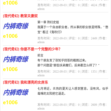
术操作，他比我大５岁，虽然人长得其...
发布时间：2022-09-03 | 评论：
0
| 浏览：
4624
| 作者：
admin
[现代奇幻] 教室夫妻奴
第一章 熟妇史姐
我属于一个自由职业者，所从事的职业很是特殊，" 憋
宝".看过《鬼吹灯》
发布时间：2022-09-03 | 评论：
0
| 浏览：
2449
| 作者：
一类盗墓小说的朋友，肯定都看到过" 南蛮子憋宝" 这
admin
一词汇。这一行当简单通
[现代奇幻] 你是不是一个完整的少年？
前言
俗地说，就是...
有个朋友发了张知乎回答的截图过来。
那个问题是“那些扶弟魔们，后来都怎么样了？”
回答讲的是答主的母亲为了让弟弟的孩子上最好的幼
发布时间：2022-09-03 | 评论：
0
| 浏览：
1351
| 作者：
儿园，一路上好学校，不惜让弟媳带着孩...
admin
[现代奇幻] 我和漂亮的女房东
七月将近，炎热的夏天让人感到窒息，没有风，似乎
毒辣的太阳把它逼走。
而女人总是喜欢穿极薄的透明装，让她们的乳房
发布时间：2022-09-03 | 评论：
0
| 浏览：
2609
| 作者：
有更多的空气，望着她们那
admin