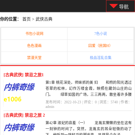
导航
你的位置：
首页
>
武侠古典
书包小说网
7色小说
色色漫画
囚爱（民国H）
禁漫天堂
极品淫乱合集
[古典武侠] 禁忌之旅1
第1章 桃花深处，师妹抓的美 妇 和煦的阳光透过
苍翠的松林，幻作万缕金霞，映照在藏剑山庄的山
门。 绿草如茵的广场，三三两两，散坐着许多腰
系长剑的年青武士，欢笑之声不时从人...
发布时间：2022-10-23 | 评论：
0
| 浏览：
5740
| 作者：
admin
[古典武侠] 禁忌之旅 2
第42章 淑妃的哀羞（一） 龙胤玄懒懒的坐在这有
一刻钟的时间了。突然，龙胤玄的耳朵轻微的动了