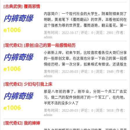
[古典武侠] 覆雨邪情
内容简介：一个现代社会的大学生，阴差阳错来到了
明朝，黄易笔下《覆雨翻云》的世界，且看他如何在
这个强者为尊的世界里，覆雨逐艳，翻云羞花。第一
卷 回到明朝第001章 覆雨翻云 夜...
发布时间：2022-10-17 | 评论：
0
| 浏览：
2901
| 作者：
admin
[现代奇幻] [原创]自己的第一段感情经历
小弟新上岸，初来乍到，比较喜欢看各位大哥们分享
的一些原创文章，在这我也分享一下自己的第一段感
情经历吧，第一次分享，如果格式有错误，还请版主
提醒。
发布时间：2022-09-03 | 评论：
0
| 浏览：
1949
| 作者：
我是在一个小县城里长大，在上...
admin
[现代奇幻] 少妇勾引我上床
那是八年前的事了，刚毕业，分到一个兵工厂去实
习，做二汽的配件快倒闭了的一个军工厂，在内地，
半死不活的没多少人了
发布时间：2022-09-03 | 评论：
0
| 浏览：
5018
| 作者：
刚去那会儿，厂里住房有点紧，安排我们在厂子
admin
周围的村子的住...
[现代奇幻] 我的婶婶