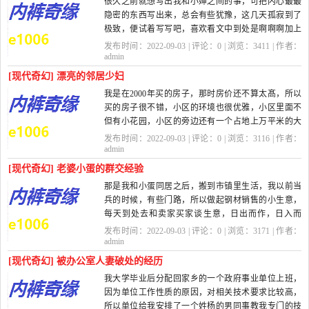
很久之前就想写出我和小婶之间的事，可把内心最最
隐密的东西写出来，总会有些犹豫，这几天孤寂到了
极致，便试着写写吧，喜欢看文中到处是啊啊啊加上
无数省略号的就不要读我写的东西了...
发布时间：2022-09-03 | 评论：
0
| 浏览：
3411
| 作者：
admin
[现代奇幻] 漂亮的邻居少妇
我是在2000年买的房子，那时房价还不算太髙，所以
买的房子很不错，小区的环境也很优雅，小区里面不
但有小花园，小区的旁边还有一个占地上万平米的大
花园，树木郁郁葱葱，亭台楼阁，喷泉都有...
发布时间：2022-09-03 | 评论：
0
| 浏览：
3116
| 作者：
admin
[现代奇幻] 老婆小蛋的群交经验
那是我和小蛋同居之后，搬到市镇里生活，我以前当
兵的时候，有些门路，所以做起钢材销售的小生意，
每天到处去和卖家买家谈生意，日出而作，日入而
息，而小蛋就做个贤内助，把家里打理得井井有...
发布时间：2022-09-03 | 评论：
0
| 浏览：
3171
| 作者：
admin
[现代奇幻] 被办公室人妻破处的经历
我大学毕业后分配回家乡的一个政府事业单位上班，
因为单位工作性质的原因，对相关技术要求比较高，
所以单位给我安排了一个姓杨的男同事教我专门的技