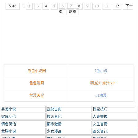
5318
1
2
3
4
5
6
7
8
9
10
11
12
下一
页
尾页
书包小说网
7色小说
色色漫画
（乱伦）妹汁NP
禁漫天堂
51动漫
另类小说
武侠古典
性爱技巧
家庭乱伦
校园春色
人妻交换
情色笑话
都市激情
女生言情
龙腾小说
少女漫画
图文资讯