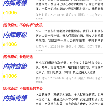
手抄本。。。边抄边脑补？
倾盆大雨，发现自己趴在冰凉的地面上，嘴巴贴着地
面，一股水泥地的臭味让我感到格外恶心。我想爬起
这...
来却完全动不了。这是怎了？
发布时间：2022-08-30 | 评论：
0
| 浏览：
3193
| 作者：
我记...
admin
[现代奇幻] 不穿内裤的女孩
今天一个朋友和他老婆来家里做客，我们夫妇和朋友
两对夫妻一起吃饭。男人们喝着白酒，而女人则喝着
鸡尾酒。我朋友在一家大公司里做事，平时非常的
忙，所以他老婆就乾脆在家做了全职...
发布时间：2022-08-30 | 评论：
0
| 浏览：
4367
| 作者：
admin
[现代奇幻] 长途艳遇
从小就幻想能有次艳遇，有个美女主动过来找你，
说，帅哥，我真喜欢你，咱们做个朋友呗，可很多年
过去了，依旧是梦想，但白日梦还是要天天做滴
你还别说，老天不负有心人，这样的好事还真来...
发布时间：2022-08-30 | 评论：
0
| 浏览：
1999
| 作者：
admin
[现代奇幻] 不知羞耻的老公
人世的感情，就是那么复杂，令人捉摸没有透，也令
人提心吊胆，甚至是步步惊心啊！我这团体特别没有
喜欢一团体憋在家里，很喜欢出去走走，逛逛街之类