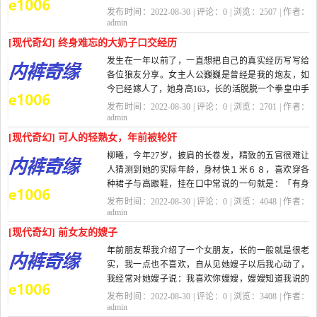
的。而且我特别喜欢去旅游，拿着相机，四处...
发布时间：2022-08-30 | 评论：
0
| 浏览：
2507
| 作者：
admin
[现代奇幻] 终身难忘的大奶子口交经历
发生在一年以前了，一直想把自己的真实经历写写给
各位狼友分享。女主人公巍巍是曾经是我的炮友，如
今已经嫁人了，她身高163，长的活脱脱一个拳皇中手
持折扇的那个大波小妞——不知...
发布时间：2022-08-30 | 评论：
0
| 浏览：
2701
| 作者：
admin
[现代奇幻] 可人的轻熟女，年前被轮奸
柳曦，今年27岁，披肩的长卷发，精致的五官很难让
人猜测到她的实际年龄，身材快１米６８，喜欢穿各
种裙子与高跟鞋，挂在口中常说的一句就是：「有身
高，就是任性」，前凸后翘还又苗条高挑的身材与时...
发布时间：2022-08-30 | 评论：
0
| 浏览：
4048
| 作者：
admin
[现代奇幻] 前女友的嫂子
年前朋友帮我介绍了一个女朋友，长的一般就是很老
实，我一点也不喜欢，自从见她嫂子以后我心动了，
我经常对她嫂子说：我喜欢你嫂嫂，嫂嫂知道我说的
是实话，不好意思细声的反问我：“你...
发布时间：2022-08-30 | 评论：
0
| 浏览：
3408
| 作者：
admin