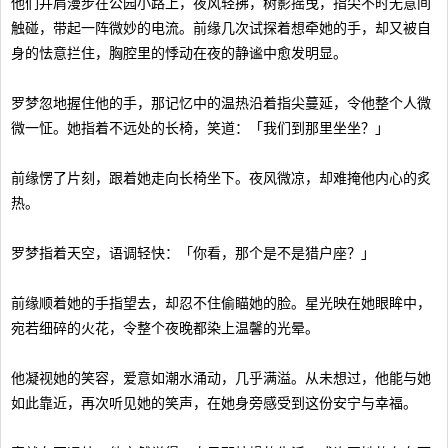
他们并肩漫步在公园小路上，夜风轻拂，树影摇曳，指尖不时无意间
触碰，带起一阵微妙的电流。前缘几次试探着想牵她的手，却又被自
身的怯意拦住，胸腔里的悸动在夜的静谧中愈发明显。
罗梦忽地握住他的手，那记忆中的温热沿着指尖蔓延，令他整个人微
微一怔。她指着不远处的长椅，笑道：「我们到那里坐坐？」
前缘愣了片刻，跟着她走向长椅坐下。夜风微凉，却难掩他内心的炙
热。
罗梦指着天空，语调轻快：「你看，那个是不是猎户座？」
前缘顺着她的手指望去，却忍不住偷瞄她的脸。星光映在她眼眸中，
宛若细碎的火花，令整个夜晚都染上温馨的光晕。
他凝视她的笑容，爱意如潮水涌动，几乎满溢。从未想过，他能与她
如此靠近，再次听见她的笑声，在她身旁感受到这份安宁与幸福。