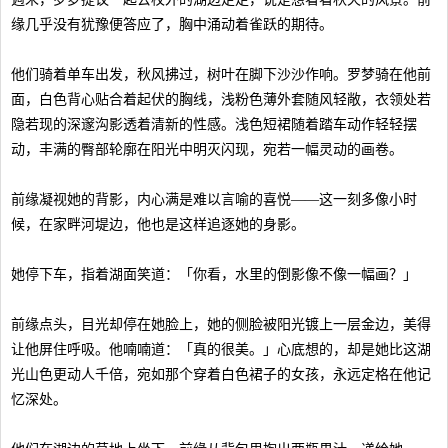
缘几乎没有犹豫便答应了，胸中涌动着雀跃的期待。
他们骑着单车出发，秋风拂过，树叶在脚下沙沙作响。罗梦骑在他前
面，白色背心贴合着起伏的胸线，浅粉色薄外套随风轻敞，衣领处若
隐若现的深邃沟影透着清新的性感。浅色短裙随着踏车动作轻轻摆
动，丰满的臀部轮廓在阳光中明灭闪现，宛若一幅灵动的画卷。
前缘凝视她的背影，内心满是难以言喻的喜悦——这一刻多像小时
候，在家畔河堤边，他也是这样追逐她的身影。
她停下车，指着湖面笑道：「你看，水里的倒影像不像一幅画？」
前缘点头，目光却停在她脸上，她的侧脸被阳光镀上一层金边，美得
让他屏住呼吸。他喃喃道：「真的很美。」心底想的，却是她比这湖
光山色更动人千倍，宛如那个穿着白色裙子的女孩，永远定格在他记
忆深处。