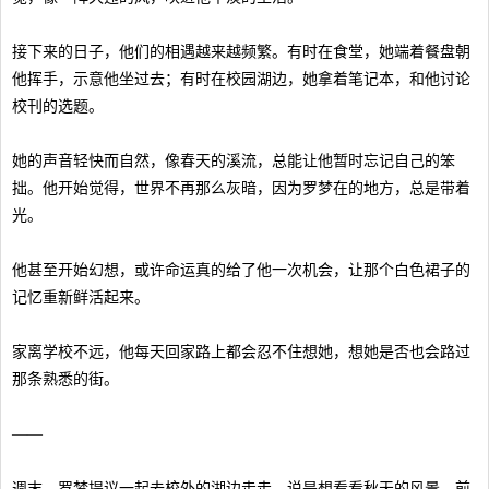
接下来的日子，他们的相遇越来越频繁。有时在食堂，她端着餐盘朝
他挥手，示意他坐过去；有时在校园湖边，她拿着笔记本，和他讨论
校刊的选题。
她的声音轻快而自然，像春天的溪流，总能让他暂时忘记自己的笨
拙。他开始觉得，世界不再那么灰暗，因为罗梦在的地方，总是带着
光。
他甚至开始幻想，或许命运真的给了他一次机会，让那个白色裙子的
记忆重新鲜活起来。
家离学校不远，他每天回家路上都会忍不住想她，想她是否也会路过
那条熟悉的街。
——
週末，罗梦提议一起去校外的湖边走走，说是想看看秋天的风景。前