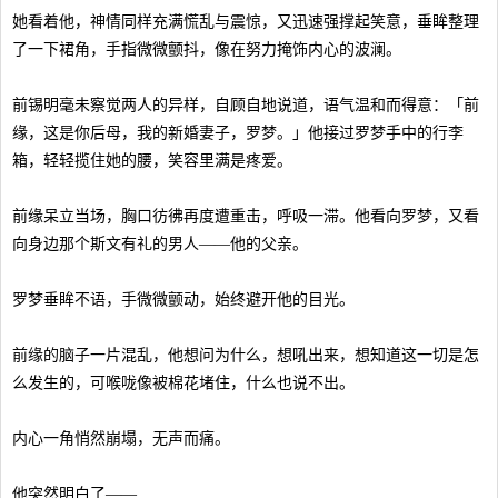
她看着他，神情同样充满慌乱与震惊，又迅速强撑起笑意，垂眸整理
了一下裙角，手指微微颤抖，像在努力掩饰内心的波澜。
前锡明毫未察觉两人的异样，自顾自地说道，语气温和而得意：「前
缘，这是你后母，我的新婚妻子，罗梦。」他接过罗梦手中的行李
箱，轻轻揽住她的腰，笑容里满是疼爱。
前缘呆立当场，胸口彷彿再度遭重击，呼吸一滞。他看向罗梦，又看
向身边那个斯文有礼的男人——他的父亲。
罗梦垂眸不语，手微微颤动，始终避开他的目光。
前缘的脑子一片混乱，他想问为什么，想吼出来，想知道这一切是怎
么发生的，可喉咙像被棉花堵住，什么也说不出。
内心一角悄然崩塌，无声而痛。
他突然明白了——