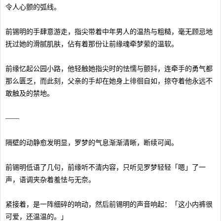
令人心颤的弧线。
前锡明的手肆意游走，指尖带着中年男人的温热与粗糙，毫无顾忌地
抚过她的滑腻肌肤，佔有着那份让前缘魂牵梦萦的温软。
前缘忆起公园小路，他轻触她指尖时的怯懦与颤抖，连牵手的勇气都
那么匮乏，而此刻，父亲的手却在她身上徘徊自如，掠夺着他永远不
敢触及的禁地。
——
隔壁的动静愈发明显，罗梦的气息渐渐清晰，断续可闻。
前锡明低语了几句，前缘听不清内容，只听见罗梦轻轻「嗯」了一
声，语调夹杂着羞怯与无奈。
紧接着，是一阵细碎的响动，然后前锡明的声音响起：「这小内裤很
可爱，还温温的。」