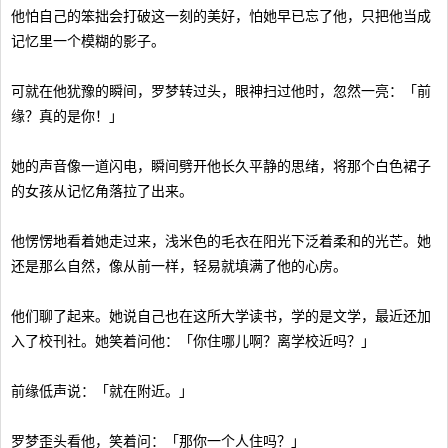
他怕自己的笨拙会打破这一刻的美好，怕她早已忘了他，只把他当成
记忆里一个模糊的影子。
可就在他犹豫的瞬间，罗梦转过头，眼神扫过他时，忽然一亮：「前
缘？真的是你！」
她的声音像一道闪电，瞬间劈开他长久平静的思绪，将那个白色裙子
的女孩从记忆角落拉了出来。
他愣愣地看着她走过来，浅米色的毛衣在阳光下泛着柔和的光芒。她
还是那么自然，像从前一样，轻易就填满了他的心房。
他们聊了起来。她说自己也在这所大学读书，学的是文学，最近还加
入了校刊社。她笑着问他：「你住哪儿啊？离学校近吗？」
前缘低声说：「就在附近。」
罗梦歪头看他，笑着问：「那你一个人住吗？」