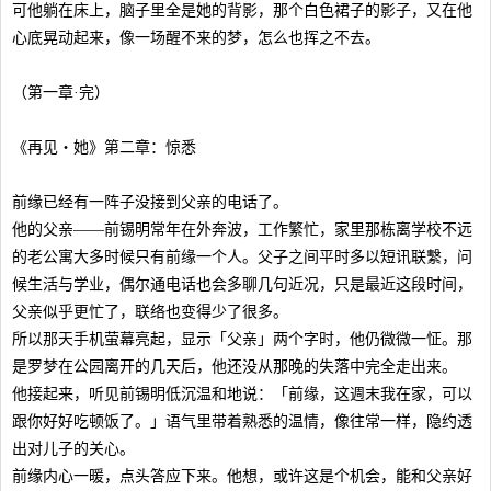
可他躺在床上，脑子里全是她的背影，那个白色裙子的影子，又在他
心底晃动起来，像一场醒不来的梦，怎么也挥之不去。
（第一章·完）
《再见・她》第二章：惊悉
前缘已经有一阵子没接到父亲的电话了。
他的父亲——前锡明常年在外奔波，工作繁忙，家里那栋离学校不远
的老公寓大多时候只有前缘一个人。父子之间平时多以短讯联繫，问
候生活与学业，偶尔通电话也会多聊几句近况，只是最近这段时间，
父亲似乎更忙了，联络也变得少了很多。
所以那天手机萤幕亮起，显示「父亲」两个字时，他仍微微一怔。那
是罗梦在公园离开的几天后，他还没从那晚的失落中完全走出来。
他接起来，听见前锡明低沉温和地说：「前缘，这週末我在家，可以
跟你好好吃顿饭了。」语气里带着熟悉的温情，像往常一样，隐约透
出对儿子的关心。
前缘内心一暖，点头答应下来。他想，或许这是个机会，能和父亲好