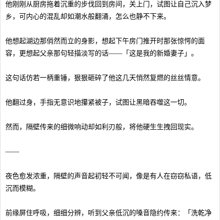
他刚刚从厨房拖着沉重的步伐回到房间，关上门，试图让自己沉入梦
乡，可内心的混乱却如潮水般翻涌，怎么也静不下来。
他想起湖边那俏然而立的身影，想起下午房门推开时那张惊愕的面
容，更想起父亲那句轻描淡写的话——「这是我的新婚妻子」。
这句话仿若一柄重锤，狠狠砸碎了他这几天悄然复燃的丝丝情意。
他翻过身，手指无意识地攥紧被子，试图让黑暗吞噬这一切。
然而，隔壁传来的细微响动却如利刃般，将他硬生生拽回现实。
——
夜色愈发浓重，隔壁的声音起初轻不可闻，像是有人在窃窃私语，低
沉而模糊。
前缘屏住呼吸，细细分辨，听到父亲低沉的嗓音隐约传来：「洗乾净