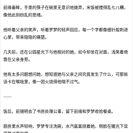
前缘垂眸，手里的筷子在碗里无意识地拨弄，米饭被搅得乱七八糟，
像他此刻纷乱的思绪。
他听着父亲的笑声，听着罗梦的轻声回应，每一个字都像细针般刺进
心里，带来隐隐的痛楚。
几天前，还在公园星光下与他相对的她，如今却坐在对面，浅笑着倚
靠在父亲身旁。
他有太多问题想问她，想知道她与父亲之间究竟发生了什么，可那些
话卡在喉咙里，像一团火烧得他喘不过气。
——
饭后，前锡明去了书房处理公事，留下前缘和罗梦收拾餐桌。
厨房里水声轻响，罗梦专注洗碗，水汽氤氲绕着她，侧脸在暖光下显