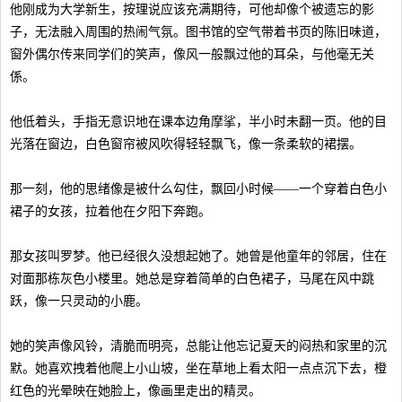
他刚成为大学新生，按理说应该充满期待，可他却像个被遗忘的影
子，无法融入周围的热闹气氛。图书馆的空气带着书页的陈旧味道，
窗外偶尔传来同学们的笑声，像风一般飘过他的耳朵，与他毫无关
係。
他低着头，手指无意识地在课本边角摩挲，半小时未翻一页。他的目
光落在窗边，白色窗帘被风吹得轻轻飘飞，像一条柔软的裙摆。
那一刻，他的思绪像是被什么勾住，飘回小时候——一个穿着白色小
裙子的女孩，拉着他在夕阳下奔跑。
那女孩叫罗梦。他已经很久没想起她了。她曾是他童年的邻居，住在
对面那栋灰色小楼里。她总是穿着简单的白色裙子，马尾在风中跳
跃，像一只灵动的小鹿。
她的笑声像风铃，清脆而明亮，总能让他忘记夏天的闷热和家里的沉
默。她喜欢拽着他爬上小山坡，坐在草地上看太阳一点点沉下去，橙
红色的光晕映在她脸上，像画里走出的精灵。