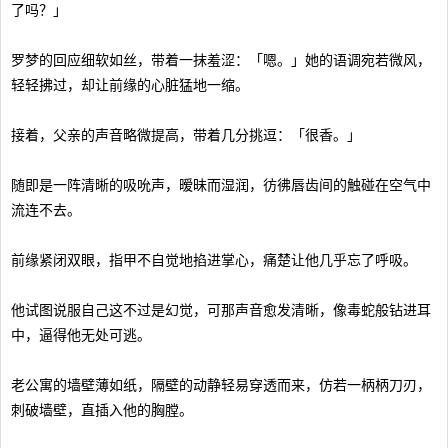
了吗？」
罗梦的回应细软如丝，带着一抹羞涩：「嗯。」她的语调宛若微风，
轻轻拂过，却让前缘的心脏猛地一缩。
接着，父亲的声音略微提高，带着几分挑逗：「很香。」
随即是一阵清晰的吸吮声，暧昧而湿润，彷彿唇齿间的触碰在空气中
流连不去。
前缘紧闭双眼，指甲不自觉地掐进掌心，痛楚让他几乎忘了呼吸。
他试图说服自己这不过是幻觉，可那声音愈发清晰，像毒蛇般钻进耳
中，逼得他无处可逃。
老公寓的墙壁薄如纸，隔壁的动静轻易穿透而来，仿若一柄柄刀刃，
刺破墙壁，直插入他的胸膛。