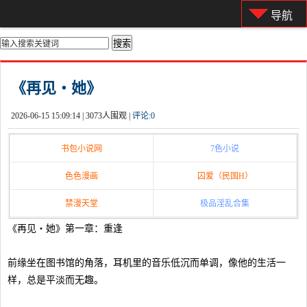
导航
你的位置：
首页
>
都市激情
《再见・她》
2026-06-15 15:09:14 |
3073人围观 |
评论:
0
书包小说网
7色小说
色色漫画
囚爱（民国H）
禁漫天堂
极品淫乱合集
《再见・她》第一章：重逢
前缘坐在图书馆的角落，耳机里的音乐低沉而单调，像他的生活一
样，总是平淡而无趣。