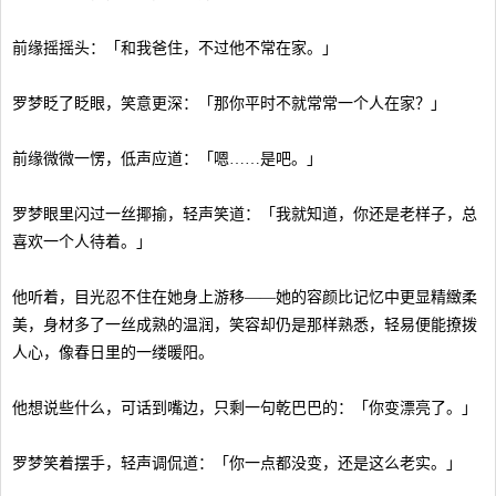
前缘摇摇头：「和我爸住，不过他不常在家。」
罗梦眨了眨眼，笑意更深：「那你平时不就常常一个人在家？」
前缘微微一愣，低声应道：「嗯……是吧。」
罗梦眼里闪过一丝揶揄，轻声笑道：「我就知道，你还是老样子，总
喜欢一个人待着。」
他听着，目光忍不住在她身上游移——她的容颜比记忆中更显精緻柔
美，身材多了一丝成熟的温润，笑容却仍是那样熟悉，轻易便能撩拨
人心，像春日里的一缕暖阳。
他想说些什么，可话到嘴边，只剩一句乾巴巴的：「你变漂亮了。」
罗梦笑着摆手，轻声调侃道：「你一点都没变，还是这么老实。」