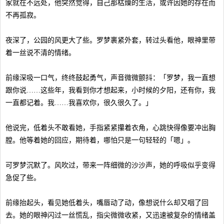
家就在不远处，他突然觉得，自己那枯燥的生活，或许因她的存在而
不再孤寂。
夜深了，公园的风更大了些。罗梦裹紧外套，转过头看他，眼神里带
着一丝说不清的情绪。
前缘深吸一口气，终终鼓起勇气，声音微微颤抖：「罗梦，我一直想
跟你说……这些年，我看到你才想起来，小时候的夕阳，还有你，我
一直都记着。我……我喜欢你，很久很久了。」
他说完，低着头不敢看她，手指紧紧攥着衣角，心跳快得像要冲出胸
膛。他等着她的回应，期待着，哪怕只是一句轻轻的「嗯」。
可罗梦沉默了。风吹过，带来一阵细微的沙沙声，她的呼吸似乎变得
急促了些。
前缘抬起头，看见她低着头，嘴唇动了动，像想说什么却又咽了回
去。她的眼神闪过一丝慌乱，指尖微微收紧，又迅速被复杂的情绪盖