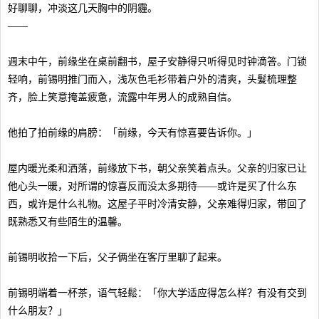
好聊聊，冲淡这几天胸中的阴霾。
——
週末中午，前缘坐在桌前翻书，屋子安静得只听得见时钟滴答。门锁
轻响，前锡明推门而入，浅灰色毛衫带着户外的清爽，头髮梳理整
齐，脸上笑意掩盖疲惫，流露中年男人的成熟自信。
他拍了拍前缘的肩膀：「前缘，今天有惊喜要告诉你。」
屋内暖光柔和洒落，前缘放下书，朝父亲笑着点头。父亲的归家已让
他心头一暖，对所谓的惊喜反而没太多期待——或许是买了什么东
西，或许是什么礼物。这屋子平时冷清安静，父亲难得归家，带回了
既熟悉又有些陌生的温馨。
前锡明收拾一下后，父子俩坐在客厅里聊了起来。
前锡明端着一杯茶，语气轻鬆：「你大学适应得怎么样？有没有交到
什么朋友？」