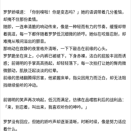
罗梦娇嗔道：「你别嗅啦！你是变态吗？」她的语调带着几分羞恼，
却掩不住那份柔情。
随即，一连串清脆的响动传来，像是一种轻而有力的节奏，缓慢却带
着挑逗，每一下都伴随着罗梦低沉细微的娇哼。她似在咬唇忍耐，却
难掩从喉间溢出的颤音。
那响动在寂静的夜里格外清晰，一下下敲击在前缘的心头。
罗梦跪坐在床上，小内裤已被褪下，下身赤裸，洁白的屁股丰润而诱
惑；前锡明的手掌高高扬起，却轻轻落下，每一次拍打让她的臀肉微
微颤动，肌肤泛起淡淡的红晕。
前缘的思绪翻腾得厉害，他紧握床单，指尖因用力而泛白，却无法阻
挡继续偷听的冲动。
前锡明的笑声再次响起，低沉而满足，彷彿在品嚐胜利后的战利品：
「来，别忍着，叫出来，我喜欢听你的呻吟。」
罗梦没有回应，但她的娇吟声却逐渐清晰，时断时续，像是努力适应
着什么。