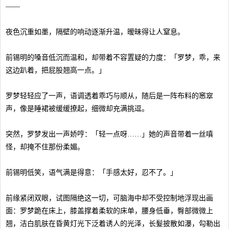
——
夜色沉重如墨，隔壁的响动逐渐升温，暧昧得让人窒息。
前锡明的嗓音低沉而温和，却带着不容置疑的力度：「罗梦，乖，来
这边趴着，把屁股翘高一点。」
罗梦轻轻应了一声，语调透着乖巧与顺从，随后是一阵布料的窸窣
声，像是睡裙被缓缓撩起，细微却充满挑逗。
突然，罗梦发出一声娇哼：「轻一点呀……」她的声音带着一丝嗔
怪，却掩不住那份柔媚。
前锡明低笑，语气满是得意：「手感太好，忍不了。」
前缘紧闭双眼，试图隔绝这一切，可脑海中却不受控制地浮现出画
面：罗梦跪在床上，膝盖撑着柔软的床单，腰身低垂，臀部微微上
翘，洁白肌肤在昏黄灯光下泛着诱人的光泽，长髮披散如瀑，勾勒出