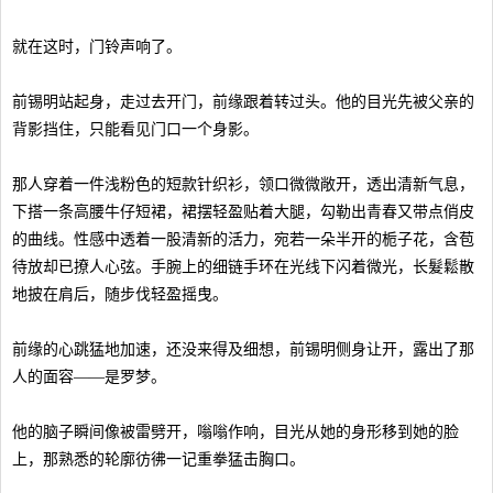
就在这时，门铃声响了。
前锡明站起身，走过去开门，前缘跟着转过头。他的目光先被父亲的
背影挡住，只能看见门口一个身影。
那人穿着一件浅粉色的短款针织衫，领口微微敞开，透出清新气息，
下搭一条高腰牛仔短裙，裙摆轻盈贴着大腿，勾勒出青春又带点俏皮
的曲线。性感中透着一股清新的活力，宛若一朵半开的栀子花，含苞
待放却已撩人心弦。手腕上的细链手环在光线下闪着微光，长髮鬆散
地披在肩后，随步伐轻盈摇曳。
前缘的心跳猛地加速，还没来得及细想，前锡明侧身让开，露出了那
人的面容——是罗梦。
他的脑子瞬间像被雷劈开，嗡嗡作响，目光从她的身形移到她的脸
上，那熟悉的轮廓彷彿一记重拳猛击胸口。