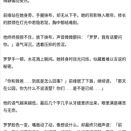
得静谧而安然。
前缘站在她身旁，手握抹布，却无从下手。她的背影映入眼帘，修长
的脖颈在灯光中若隐若现，胸中郁结难耐。
他终终按捺不住，放下抹布，声音微微颤抖：「罗梦，我有话要问
你。」语气深沉，透着压抑的苦涩。
罗梦手一顿，水花溅上腕间。她转身时目光闪烁，似藏着难以言说的
秘密。
「你和我爸……到底是怎么回事？」前缘抿了下唇，继续道，「那天
在公园，你为什么不说清楚？你们……是不是已经……」
他的语气越来越低，最后几个字几乎从牙缝里挤出来，眼里满是痛苦
与无奈。
罗梦脸色一变，嘴唇动了动，像想说什么，却最终只细声道：「前