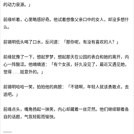
的动力泉源。」
前缘听着，心里略感好奇。他试着想像父亲口中的女人，却没多想什
么。
前锡明低头喝了口水，反问道：「那你呢，有没有喜欢的人？」
前缘犹豫了一下，想起罗梦，想起那天在公园的表白和她的离开，内
心一阵酸涩。他喃喃道：「有个女孩，好久没见了，最近又遇见她，
觉得……挺意外的。」
前锡明哈哈一笑，拍拍他的肩膀：「不错啊，年轻人就该勇敢点，去
追吧。」
前缘点头，嘴角扬起一抹笑，内心却藏着一丝茫然。他们继续聊着各
自的话题，气氛轻鬆而愉快。
——