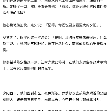
他们在湖边的草地上坐下，前缘从背包里掏出两瓶果汁，递给她一
瓶。她喝了一口，然后歪着头看他：「前缘，你还记得小时候我们去
看夕阳的事吗？」
他心跳微微加快，点头说：「记得，你还说要去看更大的夕阳。」
罗梦笑了，眼里闪过一丝温柔：「是啊，那时候觉得未来很远，什么
都可能。」她的语气轻轻的，像在怀念什么，前缘却觉得心里暖得发
烫。
他多希望能定格这一刻，让时光就此停滞，让他们永远留在这片草地
上，留在这片属终他们的时光里。
——
夕阳西下，他们回到市区，夜色渐浓。罗梦提议去前缘家附近的公园
聊聊天，说是想看看星星。前缘点头，心中也不捨与她就此分开。