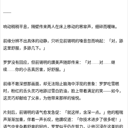
——
响动稍稍平息，隔壁传来两人在床上移动的窸窣声，细碎而暧昧。
前缘分辨不出具体的动静，只听见前锡明的嗓音忽而响起：「对，舔
这里舒服，多舔几下。」
罗梦没有回应，但前锡明的讚美声随即传来：「对……对……继
续……你的小舌真厉害，好舒服。」
前缘不敢深想那画面，却无法阻止脑海中浮现的景象：罗梦吃雪糕
时，粉红的舌头灵巧地舔过雪白奶油，脸上带着满足的笑——如今，
这灵巧却献给了父亲，为他带来那样的愉悦。
片刻后，前锡明的语气愈发急促：「就这样，含深一点。」他的粗喘
声渐渐加重，伴着一声长叹，他讚叹道：「你技术进步了很多呢！」
语气中夹杂着舒爽的轻吟，罗梦似乎仍在努力，让他沉浸在这美妙的