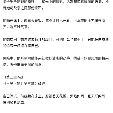
脑子里全是她的模样——星光下的倩影，温婉却带着隔阂的语调，还
有她与父亲之间那份亲密。
他躺在床上，瞪着天花板，试图让自己睡着，可沉重的压力堵在胸
腔，喘不过气来。
他想质问，想冲过去敲开那扇门，可他什么也做不了，只能任由崩溃
的情绪一点点吞噬自己。
黑暗中，他听见隔壁传来细微却清晰的动静，彷彿一场暴风雨即将来
临，将他推向更深的深渊。
（第二章·完）
《再见・她》第三章：破碎
夜已深沉，前缘躺在床上，凝视着天花板，黑暗如同一张无形的网，
将他紧紧笼罩。