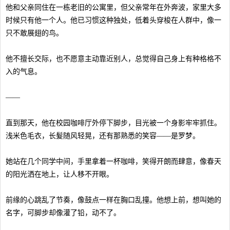
他和父亲同住在一栋老旧的公寓里，但父亲常年在外奔波，家里大多
时候只有他一个人。他已习惯这种独处，低着头穿梭在人群中，像一
只不敢展翅的鸟。
他不擅长交际，也不愿意主动靠近别人，总觉得自己身上有种格格不
入的气息。
——
直到那天，他在校园咖啡厅外停下脚步，目光被一个身影牢牢抓住。
浅米色毛衣，长髮随风轻晃，还有那熟悉的笑容——是罗梦。
她站在几个同学中间，手里拿着一杯咖啡，笑得开朗而肆意，像春天
的阳光洒在地上，让人移不开眼。
前缘的心跳乱了节奏，像鼓点一样在胸口乱撞。他想上前，想叫她的
名字，可脚步却像灌了铅，动不了。