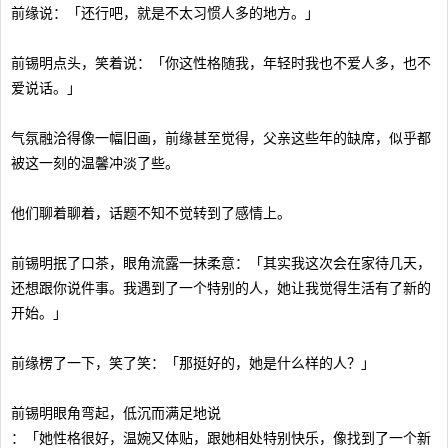
前缘说：「还行吧，就是不太习惯人多的地方。」
前锡明点头，笑着说：「你这性格随我，年轻时我也不爱人多，也不
爱说话。」
气氛融洽得像一幅旧画，前缘甚至觉得，父亲这些年的缺席，似乎都
被这一刻的温馨冲淡了些。
他们聊着聊着，话题不知不觉转到了感情上。
前锡明抿了口茶，眼角流露一抹柔意：「其实我这次会在家待几天，
还想跟你说件事。我遇到了一个特别的人，她让我觉得生活有了新的
开始。」
前缘楞了一下，笑了笑：「那挺好的，她是什么样的人？」
前锡明眼角弯起，低沉而满足地说
：「她性格很好，温婉又体贴，跟她相处特别快乐，像找到了一个新