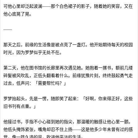
可他心里却泛起波澜——那个白色裙子的影子，随着她的笑容，又在
他心底晃了晃。
——
那天之后，前缘的生活像是被点亮了一盏灯。他开始期待每天的校园
时光，因为罗梦似乎无处不在。
第二天，他在图书馆的长廊里再次遇见她。她抱着一摞书，额前几缕
碎髮被风吹乱，正低头翻看着什么。前缘犹豫片刻，终终鼓起勇气走
过去，低声问：「需要帮忙吗？」
罗梦抬起头，先是一愣，随即笑了起来：「好啊，你来得正好，这些
旧书刊有点重。」
他接过书，手指不小心碰到她的指尖，那温暖的触感让他心里一颤。
他低头掩饰紧张，嘴角却忍不住上扬——这是他多少年未曾有过的感
觉，像一阵久违的风，吹进他平淡的生活。