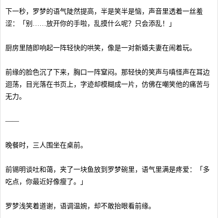
下一秒，罗梦的语气陡然提高，半是笑半是恼，声音里透着一丝羞
涩：「别……放开你的手啦，乱摸什么呢？只会添乱！」
厨房里随即响起一阵轻快的哄笑，像是一对新婚夫妻在闹着玩。
前缘的脸色沉了下来，胸口一阵窒闷。那轻快的笑声与嗔怪声在耳边
迴荡，目光落在书页上，字迹却模糊成一片，仿佛在嘲笑他的痛苦与
无力。
——
晚餐时，三人围坐在桌前。
前锡明谈吐和蔼，夹了一块鱼放到罗梦碗里，语气里满是疼爱：「多
吃点，你最近好像瘦了。」
罗梦浅笑着道谢，语调温婉，却不敢抬眼看前缘。