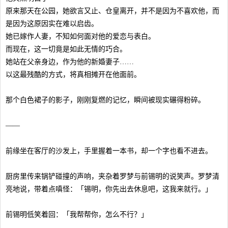
原来那天在公园，她欲言又止、仓皇离开，并不是因为不喜欢他，而
是因为这原因实在难以启齿。
她已嫁作人妻，不知如何面对他的爱恋与表白。
而现在，这一切竟是如此无情的巧合。
她站在父亲身边，作为他的新婚妻子……
以这最残酷的方式，将真相摊开在他面前。
那个白色裙子的影子，刚刚复燃的记忆，瞬间被现实碾得粉碎。
——
前缘坐在客厅的沙发上，手里握着一本书，却一个字也看不进去。
厨房里传来锅铲碰撞的声响，夹杂着罗梦与前锡明的说笑声。罗梦清
亮地说，带着点嗔怪：「锡明，你先出去休息吧，这我来就行。」
前锡明低笑着回：「我帮帮你，怎么不行？」