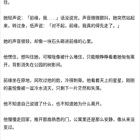
住。
她轻声说：「前缘，我……」话没说完，声音微微颤抖，她突然站起
来，转过身，低声说：「对不起，前缘，我真的得先走了。」
她的声音很轻，却像一块石头砸进前缘的心里。
他愣住，想叫住她，可喉咙像被什么堵住，只能眼睁睁看着她匆匆离
开，背影消失在公园的树影间。
前缘坐在原地，风吹过他的脸，冷得刺骨。他看着天上的星星，刚刚
的喜悦像被一盆冷水浇灭，只剩下一片茫然和失落。
他不知道自己说错了什么，也不知道她为什么离开。
他慢慢走回家，推开那扇熟悉的门，公寓里还是那么安静，像从来没
变过。