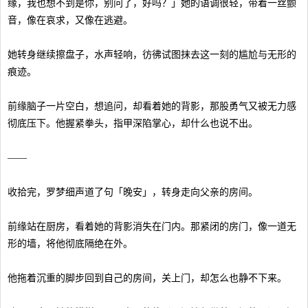
缘，我也想不到是你，别问了，好吗？」她的语调很轻，带着一丝颤
音，像在哀求，又像在逃避。
她转身继续擦盘子，水声轻响，彷彿试图抹去这一刻的尴尬与无形的
痕迹。
前缘脑子一片空白，想追问，却看着她的背影，那股勇气又被无力感
彻底压下。他握紧拳头，指甲深陷掌心，却什么也说不出。
——
收拾完，罗梦细声道了句「晚安」，转身走向父亲的房间。
前缘站在厨房，看着她的背影消失在门内。那紧闭的房门，像一道无
形的墙，将他彻底隔绝在外。
他拖着沉重的脚步回到自己的房间，关上门，却怎么也静不下来。